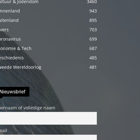
ultuur & Jodendom
3460
porno
innenland
943
Daha
uitenland
895
sonra
vers
703
annemi
oronavirus
699
iyice
conomie & Tech
687
rahatlatmak
için
eschiedenis
485
onu
weede Wereldoorlog
481
masaj
yatağına
Nieuwsbrief
yatırmadan
önce
oornaam of volledige naam
üstündeki
elbiseyi
çıkarmasını
mail
söyledim