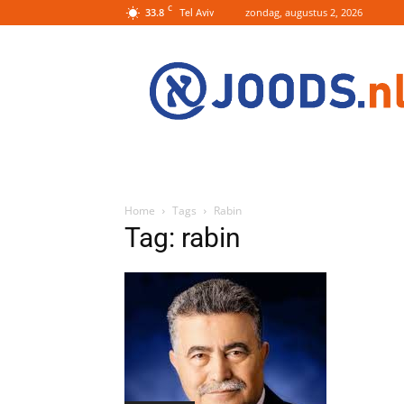
C
33.8
zondag, augustus 2, 2026
Tel Aviv
Joods.nl:
Nieuws
uit
Joods
Nederland
en
Israel
Home
Tags
Rabin
Tag: rabin