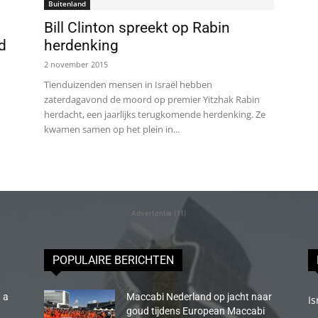
Buitenland
Bill Clinton spreekt op Rabin
d
herdenking
2 november 2015
Tienduizenden mensen in Israël hebben
zaterdagavond de moord op premier Yitzhak Rabin
herdacht, een jaarlijks terugkomende herdenking. Ze
kwamen samen op het plein in...
Advertentie (11)
POPULAIRE BERICHTEN
 a
Maccabi Nederland op jacht naar
Is
goud tijdens European Maccabi