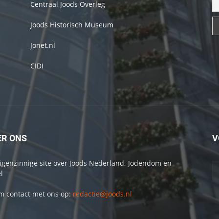
Centraal Joods Overleg
Joods Historisch Museum
Jonet.nl
CIDI
ER ONS
V
igenzinnige site over Joods Nederland, Jodendom en
l
 contact met ons op:
redactie@joods.nl