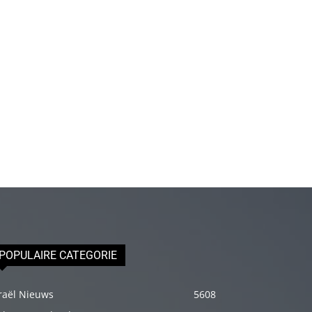
olduğu
için
epey
stresli
olduğunu
ve
biraz
masaja
ihtiyacı
olduğunu
söyleyince
hemen
onun
POPULAIRE CATEGORIE
omuzlarını
ovalamaya
raël Nieuws
5608
başladım