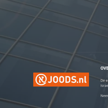
OV
De e
Israe
Neem