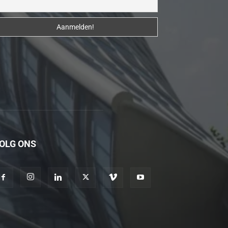
erotik
hikayeler
Kendisi
hazırlandıktan
sonra
beni
yanına
çağırdı
ve
bende
OLG ONS
oraya
gidip
masajına
başladım
porno
hikayeler