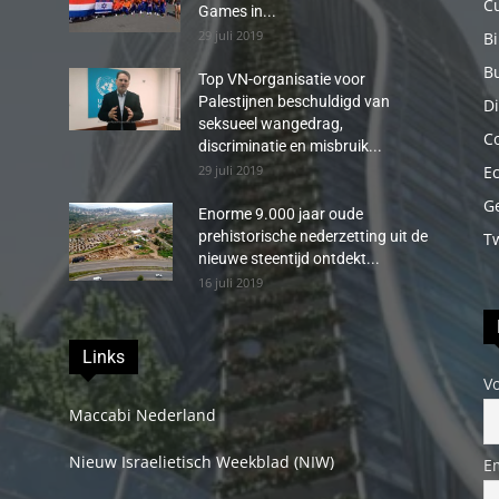
C
Games in...
29 juli 2019
B
B
Top VN-organisatie voor
Palestijnen beschuldigd van
Di
seksueel wangedrag,
C
discriminatie en misbruik...
29 juli 2019
E
G
Enorme 9.000 jaar oude
prehistorische nederzetting uit de
T
nieuwe steentijd ontdekt...
16 juli 2019
Links
V
Maccabi Nederland
Nieuw Israelietisch Weekblad (NIW)
E