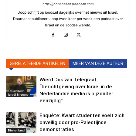
http://joopsoesan.podbean.com
Joop schrijft op joods.nl dagelijks over het nieuws uit Israel.
Daarnaast publiceert Joop twee keer per week een podcast over
Israel en de Joodse wereld.
GERELATEERDE ARTIKELEN
MEER VAN DEZE AUTEUR
Wierd Duk van Telegraaf:
“berichtgeving over Israël in de
Nederlandse media is bijzonder
Israël Nieuws
eenzijdig”
Enquête: Kwart studenten voelt zich
onveilig door pro-Palestijnse
demonstraties
Binnenland