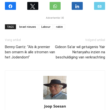
Advertentie (4)
TAGS
Israel nieuws
Labour
rabin
Vorig artikel
Volgend artikel
Benny Gantz: “Als ik premier
Gideon Sa’ar wil getuigenis Yair
ben omarm ik alle stromen van
Netanyahu inzien na
het Jodendom”
beschuldiging van verkrachting
Joop Soesan