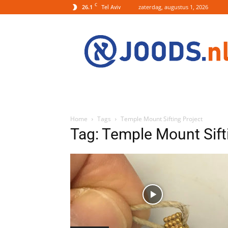
C
26.1
zaterdag, augustus 1, 2026
Tel Aviv
Joods.nl:
Nieuws
uit
Joods
Nederland
en
Israel
Home
Tags
Temple Mount Sifting Project
Tag: Temple Mount Sift