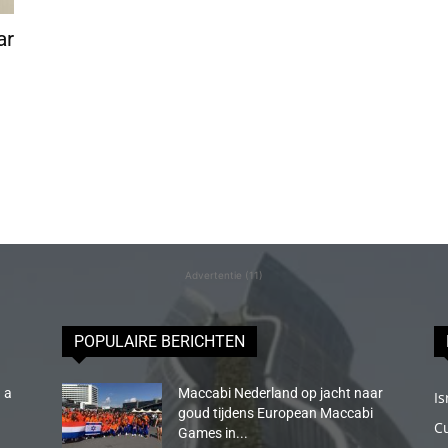
ar
Advertentie (11)
POPULAIRE BERICHTEN
 a
Maccabi Nederland op jacht naar
Is
goud tijdens European Maccabi
C
Games in...