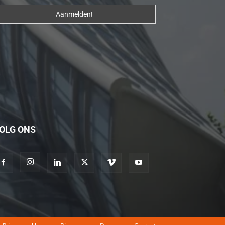
erotik
hikayeler
Kendisi
hazırlandıktan
sonra
beni
yanına
çağırdı
ve
OLG ONS
bende
oraya
gidip
masajına
başladım
porno
hikayeler