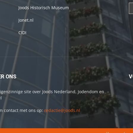
Joods Historisch Museum
Jonet.nl
CIDI
ER ONS
V
igenzinnige site over Joods Nederland, Jodendom en
l
 contact met ons op:
redactie@joods.nl