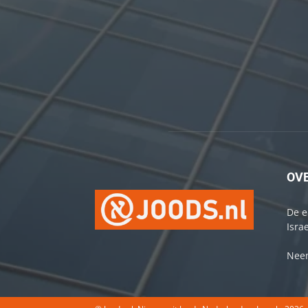
OV
De e
Israe
Neem