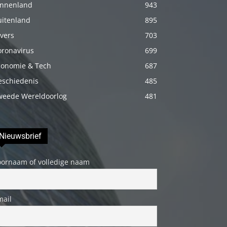
innenland
943
porno
uitenland
895
Daha
vers
703
sonra
oronavirus
annemi
699
iyice
conomie & Tech
687
rahatlatmak
eschiedenis
485
için
weede Wereldoorlog
481
onu
masaj
yatağına
Nieuwsbrief
yatırmadan
oornaam of volledige naam
önce
üstündeki
elbiseyi
mail
çıkarmasını
söyledim