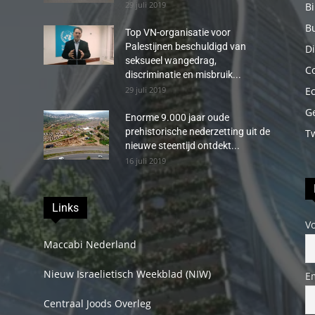
29 juli 2019
B
B
Top VN-organisatie voor
Palestijnen beschuldigd van
Di
seksueel wangedrag,
C
discriminatie en misbruik...
29 juli 2019
E
G
Enorme 9.000 jaar oude
prehistorische nederzetting uit de
T
nieuwe steentijd ontdekt...
16 juli 2019
Links
V
Maccabi Nederland
Nieuw Israelietisch Weekblad (NIW)
E
Centraal Joods Overleg