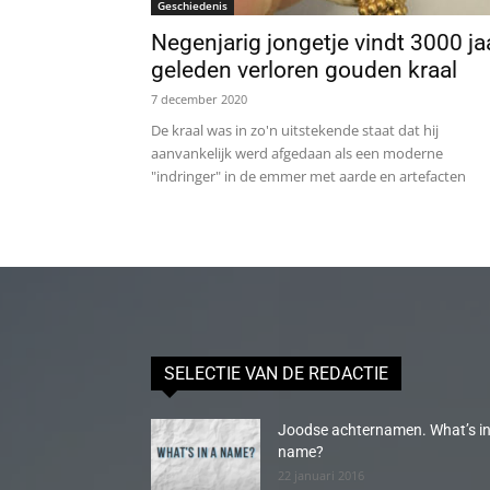
Geschiedenis
Negenjarig jongetje vindt 3000 ja
geleden verloren gouden kraal
7 december 2020
De kraal was in zo'n uitstekende staat dat hij
aanvankelijk werd afgedaan als een moderne
"indringer" in de emmer met aarde en artefacten
SELECTIE VAN DE REDACTIE
Joodse achternamen. What’s in
name?
22 januari 2016