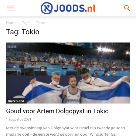
Home
Tags
Tokio
Tag: Tokio
Buitenland
Goud voor Artem Dolgopyat in Tokio
1 augustus 2021
Met de overwinning van Dolgopyat wint Israël zijn tweede gouden
medaille ooit - de eerste werd gewonnen door Windsurfer Gal