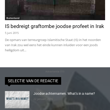
Buitenland
IS bedreigt graftombe joodse profeet in Irak
5 juni 2015
De opmars van terreurgroep Islamitische Staat (IS) in het noorden
van Irak zou wel eens het einde kunnen inluiden voor een joods
heiligdom uit...
Advertentie (11)
SELECTIE VAN DE REDACTIE
Joodse achternamen. What’s in a name?
22 januari 2016