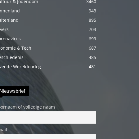
ultuur & Jodendom
3460
porno
innenland
943
Daha
uitenland
895
sonra
vers
703
annemi
oronavirus
699
iyice
conomie & Tech
687
rahatlatmak
için
eschiedenis
485
onu
weede Wereldoorlog
481
masaj
yatağına
Nieuwsbrief
yatırmadan
önce
oornaam of volledige naam
üstündeki
elbiseyi
çıkarmasını
mail
söyledim