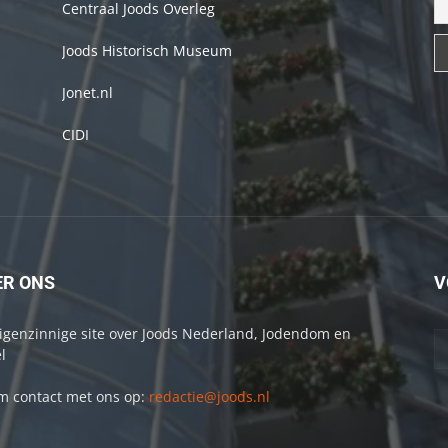
Centraal Joods Overleg
Joods Historisch Museum
Jonet.nl
CIDI
ER ONS
V
igenzinnige site over Joods Nederland, Jodendom en
l
 contact met ons op:
redactie@joods.nl