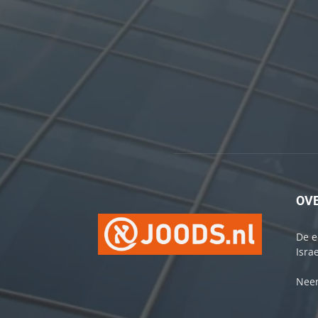
OV
De e
Israe
Neem