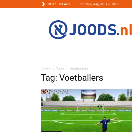
C
30.9
zondag, augustus 2, 2026
Tel Aviv
Joods.nl:
Nieuws
uit
Joods
Nederland
en
Israel
Home
Tags
Voetballers
Tag: Voetballers