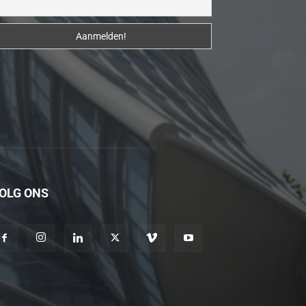
erotik
hikayeler
Kendisi
hazırlandıktan
sonra
beni
yanına
çağırdı
ve
bende
OLG ONS
oraya
gidip
masajına
başladım
porno
hikayeler