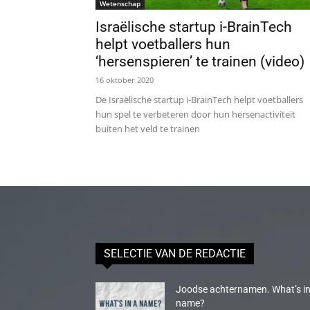
Wetenschap
Israëlische startup i-BrainTech
helpt voetballers hun
‘hersenspieren’ te trainen (video)
16 oktober 2020
De Israëlische startup i-BrainTech helpt voetballers
hun spel te verbeteren door hun hersenactiviteit
buiten het veld te trainen
SELECTIE VAN DE REDACTIE
Joodse achternamen. What’s in
name?