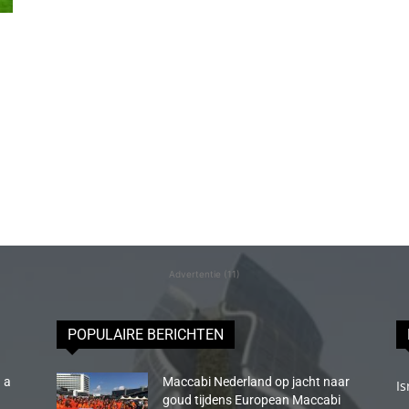
Advertentie (11)
POPULAIRE BERICHTEN
 a
Maccabi Nederland op jacht naar
Is
goud tijdens European Maccabi