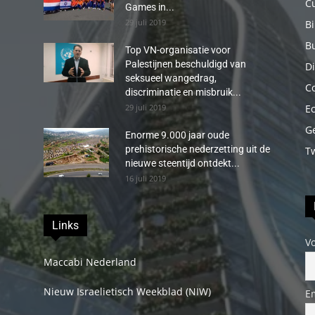
C
Games in...
29 juli 2019
B
B
Top VN-organisatie voor
Palestijnen beschuldigd van
Di
seksueel wangedrag,
C
discriminatie en misbruik...
29 juli 2019
E
G
Enorme 9.000 jaar oude
prehistorische nederzetting uit de
T
nieuwe steentijd ontdekt...
16 juli 2019
Links
V
Maccabi Nederland
Nieuw Israelietisch Weekblad (NIW)
E