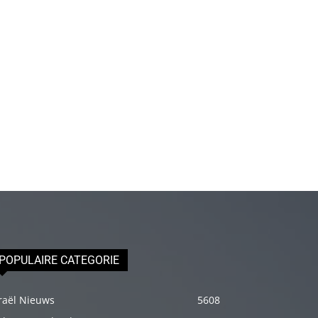
olduğu
için
epey
stresli
olduğunu
ve
biraz
masaja
ihtiyacı
olduğunu
söyleyince
hemen
onun
POPULAIRE CATEGORIE
omuzlarını
ovalamaya
raël Nieuws
5608
başladım