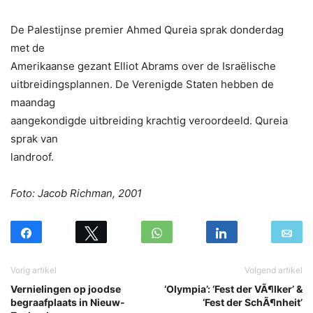
De Palestijnse premier Ahmed Qureia sprak donderdag
met de
Amerikaanse gezant Elliot Abrams over de Israëlische
uitbreidingsplannen. De Verenigde Staten hebben de
maandag
aangekondigde uitbreiding krachtig veroordeeld. Qureia
sprak van
landroof.
Foto: Jacob Richman, 2001
Vorig artikel
Volgend artikel
Vernielingen op joodse
‘Olympia’: ‘Fest der VÃ¶lker’ &
begraafplaats in Nieuw-
‘Fest der SchÃ¶nheit’