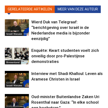
GERELATEERDE ARTIKELEN
MEER VAN DEZE AUTEUR
Wierd Duk van Telegraaf:
“berichtgeving over Israël in de
Nederlandse media is bijzonder
Israël Nieuws
eenzijdig”
Enquête: Kwart studenten voelt zich
onveilig door pro-Palestijnse
demonstraties
Binnenland
Interview met Shadi Khalloul: Leven als
Aramese Christen in Israel
Israël Nieuws
Oud-minister Buitenlandse Zaken Uri
Rosenthal naar Gaza: “In elke school
een boobytrap.”