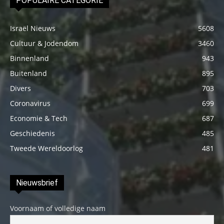
POPULAIRE CATEGORIE
Israël Nieuws
5608
Cultuur & Jodendom
3460
Binnenland
943
Buitenland
895
Divers
703
Coronavirus
699
Economie & Tech
687
Geschiedenis
485
Tweede Wereldoorlog
481
Nieuwsbrief
Voornaam of volledige naam