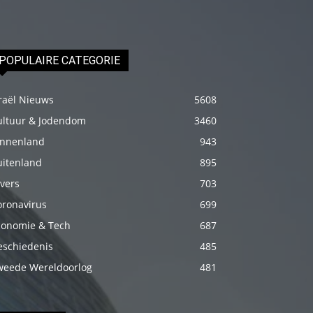
izle
En
sonunda
POPULAIRE CATEGORIE
elimi
onun
raël Nieuws
5608
bacak
ultuur & Jodendom
3460
arasına
innenland
943
götürünce
uitenland
895
aramızda
vers
703
hiç
oronavirus
699
beklemediğim
conomie & Tech
687
şeyler
yaşandı
eschiedenis
485
türk
weede Wereldoorlog
481
porno
Siyahi