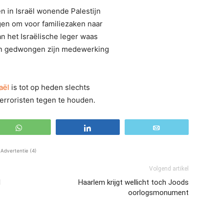
n in Israël wonende Palestijn
en om voor familiezaken naar
n het Israëlische leger waas
nen gedwongen zijn medewerking
aël
is tot op heden slechts
rroristen tegen te houden.
WhatsApp
Share
Email
Advertentie (4)
Volgend artikel
l
Haarlem krijgt wellicht toch Joods
oorlogsmonument