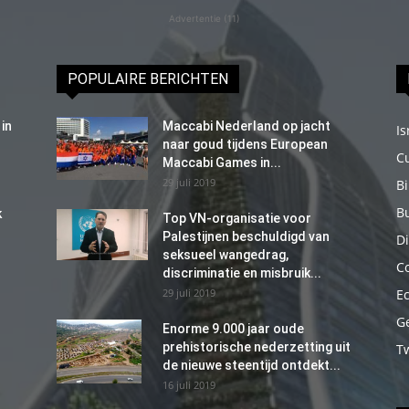
Advertentie (11)
POPULAIRE BERICHTEN
in
Maccabi Nederland op jacht
Is
naar goud tijdens European
C
Maccabi Games in...
29 juli 2019
B
B
k
Top VN-organisatie voor
Palestijnen beschuldigd van
Di
seksueel wangedrag,
C
discriminatie en misbruik...
29 juli 2019
E
G
Enorme 9.000 jaar oude
prehistorische nederzetting uit
T
de nieuwe steentijd ontdekt...
16 juli 2019