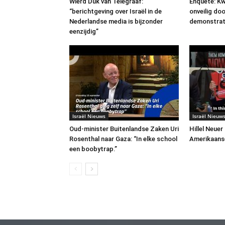
Wierd Duk van Telegraaf:
Enquête: Kw
“berichtgeving over Israël in de
onveilig do
Nederlandse media is bijzonder
demonstrat
eenzijdig”
Israël Nieuws
Israël Nieuw
Oud-minister Buitenlandse Zaken Uri
Hillel Neuer
Rosenthal naar Gaza: “In elke school
Amerikaans
een boobytrap.”