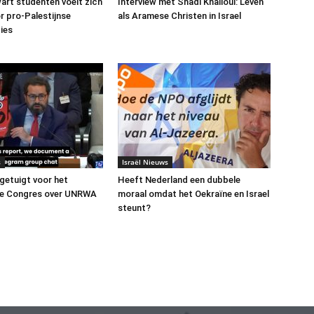
art studenten voelt zich
Interview met Shadi Khalloul: Leven
or pro-Palestijnse
als Aramese Christen in Israel
ies
s
Israël Nieuws
 getuigt voor het
Heeft Nederland een dubbele
e Congres over UNRWA
moraal omdat het Oekraïne en Israel
steunt?