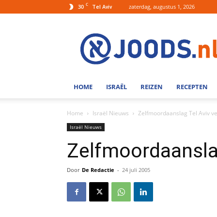
C
30
zaterdag, augustus 1, 2026
Tel Aviv
Joods.nl:
Nieuws
uit
Joods
Nederland
en
HOME
ISRAËL
REIZEN
RECEPTEN
Israel
Home
Israël Nieuws
Zelfmoordaanslag Tel Aviv ve
Israël Nieuws
Zelfmoordaanslag
Door
De Redactie
-
24 juli 2005