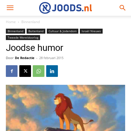
Home
Binnenland
Binnenland
Buitenland
Cultuur & Jodendom
Israël Nieuws
Tweede Wereldoorlog
Joodse humor
Door
De Redactie
-
28 februari 2015