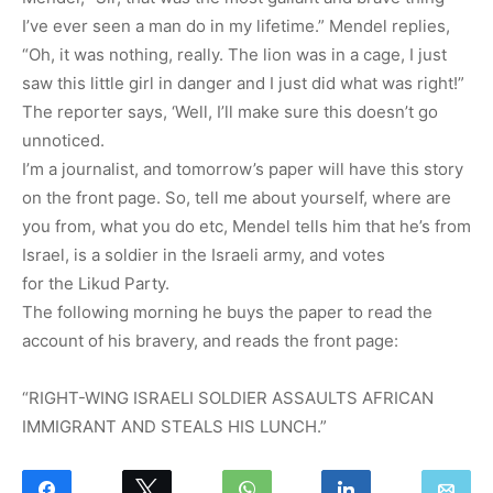
I’ve ever seen a man do in my lifetime.” Mendel replies,
“Oh, it was nothing, really. The lion was in a cage, I just
saw this little girl in danger and I just did what was right!”
The reporter says, ‘Well, I’ll make sure this doesn’t go
unnoticed.
I’m a journalist, and tomorrow’s paper will have this story
on the front page. So, tell me about yourself, where are
you from, what you do etc, Mendel tells him that he’s from
Israel, is a soldier in the Israeli army, and votes
for the Likud Party.
The following morning he buys the paper to read the
account of his bravery, and reads the front page:
“RIGHT-WING ISRAELI SOLDIER ASSAULTS AFRICAN
IMMIGRANT AND STEALS HIS LUNCH.”