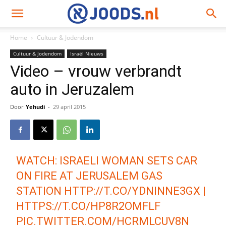
Home
Cultuur & Jodendom
Cultuur & Jodendom
Israël Nieuws
Video – vrouw verbrandt
auto in Jeruzalem
Door
Yehudi
-
29 april 2015
WATCH: ISRAELI WOMAN SETS CAR
ON FIRE AT JERUSALEM GAS
STATION
HTTP://T.CO/YDNINNE3GX
|
HTTPS://T.CO/HP8R2OMFLF
PIC.TWITTER.COM/HCRMLCUV8N