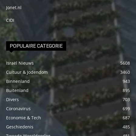
Jonet.nl
CIDI
POPULAIRE CATEGORIE
Israël Nieuws
5608
Cultuur & Jodendom
3460
Binnenland
943
Buitenland
895
Divers
703
Coronavirus
699
Economie & Tech
687
Geschiedenis
485
Tweede Wereldoorlog
481