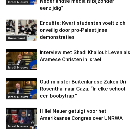
Nederlandse media is bijzonder
Israël Nieuws
eenzijdig”
Enquête: Kwart studenten voelt zich
onveilig door pro-Palestijnse
demonstraties
Binnenland
Interview met Shadi Khalloul: Leven als
Aramese Christen in Israel
Israël Nieuws
Oud-minister Buitenlandse Zaken Uri
Rosenthal naar Gaza: “In elke school
een boobytrap.”
Israël Nieuws
Hillel Neuer getuigt voor het
Amerikaanse Congres over UNRWA
Israël Nieuws