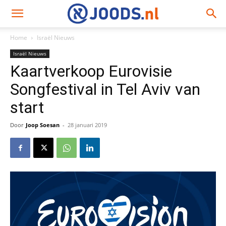
Home
Israël Nieuws
Israël Nieuws
Kaartverkoop Eurovisie
Songfestival in Tel Aviv van
start
Door
Joop Soesan
-
28 januari 2019