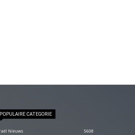
izle
En
sonunda
elimi
onun
bacak
arasına
götürünce
aramızda
hiç
beklemediğim
şeyler
yaşandı
POPULAIRE CATEGORIE
türk
porno
raël Nieuws
5608
Siyahi