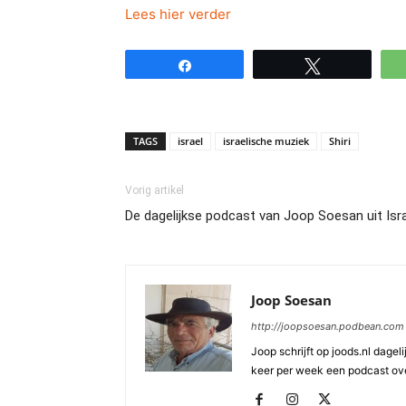
Lees hier verder
Share
Tweet
TAGS
israel
israelische muziek
Shiri
Vorig artikel
De dagelijkse podcast van Joop Soesan uit Isr
Joop Soesan
http://joopsoesan.podbean.com
Joop schrijft op joods.nl dagel
keer per week een podcast ove