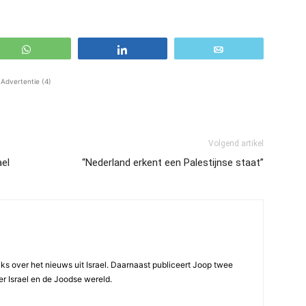
WhatsApp
Share
Email
Advertentie (4)
Volgend artikel
ael
“Nederland erkent een Palestijnse staat”
ijks over het nieuws uit Israel. Daarnaast publiceert Joop twee
r Israel en de Joodse wereld.