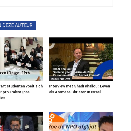
N DEZE AUTEUR
Israël Nieuws
art studenten voelt zich
Interview met Shadi Khalloul: Leven
or pro-Palestijnse
als Aramese Christen in Israel
ies