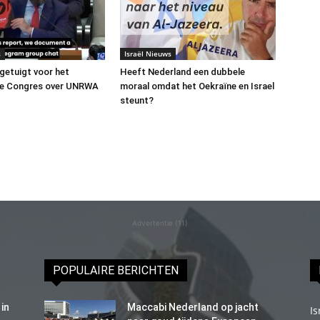
s
Israël Nieuws
 getuigt voor het
Heeft Nederland een dubbele
e Congres over UNRWA
moraal omdat het Oekraïne en Israel
steunt?
Advertentie (11)
POPULAIRE BERICHTEN
in
Maccabi Nederland op jacht
Is