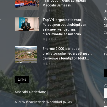
naar goud tijdens European
C
Maccabi Games in...
29 juli 2019
B
B
k
Top VN-organisatie voor
Palestijnen beschuldigd van
Di
seksueel wangedrag,
C
discriminatie en misbruik...
29 juli 2019
E
G
Enorme 9.000 jaar oude
prehistorische nederzetting uit
T
de nieuwe steentijd ontdekt...
16 juli 2019
Links
V
Maccabi Nederland
Nieuw Israelietisch Weekblad (NIW)
E