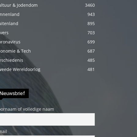
genç
ultuur & Jodendom
3460
adam
innenland
943
boş
uitenland
895
zamanlarında
vers
703
kuryecilik
oronavirus
699
yaparak
conomie & Tech
687
harçlığını
eschiedenis
485
çıkarmaktadır
weede Wereldoorlog
481
türk
porno
Gün
Nieuwsbrief
içerisinde
binbir
oornaam of volledige naam
çeşit
insanla
mail
karşılaşır