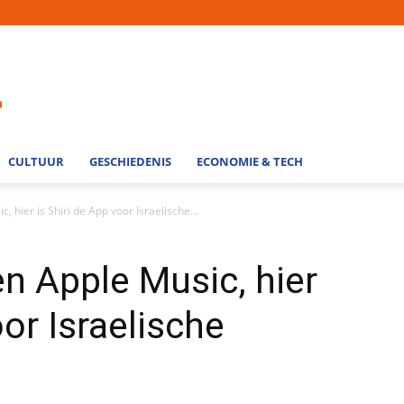
CULTUUR
GESCHIEDENIS
ECONOMIE & TECH
, hier is Shiri de App voor Israelische...
en Apple Music, hier
oor Israelische