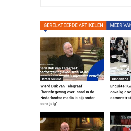
GERELATEERDE ARTIKELEN
MEER VA
Israël Nieuws
Binnenland
Wierd Duk van Telegraaf:
Enquête: Kw
“berichtgeving over Israël in de
onveilig do
Nederlandse media is bijzonder
demonstrat
eenzijdig”