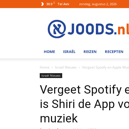
C
30.9
zondag, augustus 2, 2026
Tel Aviv
Joods.nl:
Nieuws
uit
Joods
Nederland
en
HOME
ISRAËL
REIZEN
RECEPTEN
Israel
Home
Israël Nieuws
Vergeet Spotify en Apple Music
Israël Nieuws
Vergeet Spotify 
is Shiri de App v
muziek