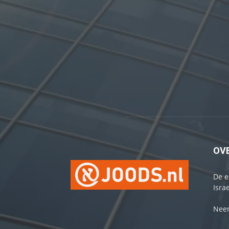
OV
De e
Israe
Neem