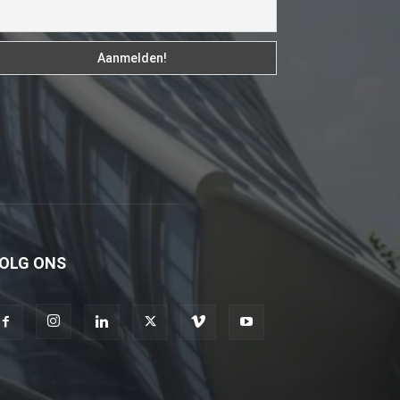
fakat
böylesini
uzun
zamandır
görmemiştir
hd
porno
Olgun
bir
kadının
OLG ONS
evine
paket
attıktan
sonra
kadının
kendisine