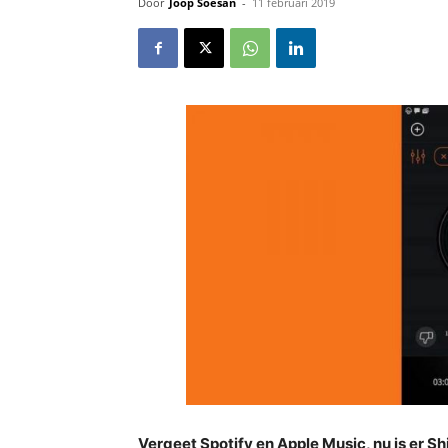
Door
Joop Soesan
-
11 februari 2019
Vergeet Spotify en Apple Music, nu is er S