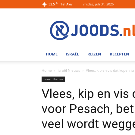
C
32.5
vrijdag, juli 31, 2026
Tel Aviv
Joods.nl:
Nieuws
uit
Joods
Nederland
en
HOME
ISRAËL
REIZEN
RECEPTEN
Israel
Home
Israël Nieuws
Vlees, kip en vis dat kopen Is
Israël Nieuws
Vlees, kip en vis
voor Pesach, bet
veel wordt wegg