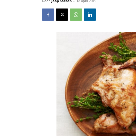
Door
Joop Soesan
-
18 april 2019