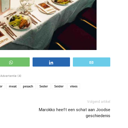
WhatsApp
Share
Email
Advertentie (4)
er
meat
pesach
Seder
Seider
vlees
Volgend artikel
Marokko heeft een schat aan Joodse
geschiedenis