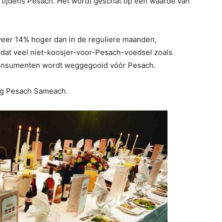
s tijdens Pesach. Het wordt geschat op een waarde van
veer 14% hoger dan in de reguliere maanden,
dat veel niet-koosjer-voor-Pesach-voedsel zoals
consumenten wordt weggegooid vóór Pesach.
ag Pesach Sameach.