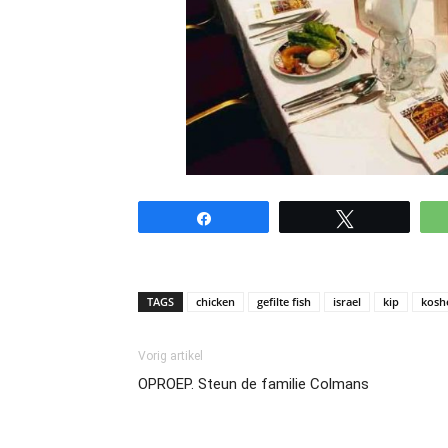
Share
Tweet
TAGS
chicken
gefilte fish
israel
kip
kosh
Vorig artikel
OPROEP. Steun de familie Colmans