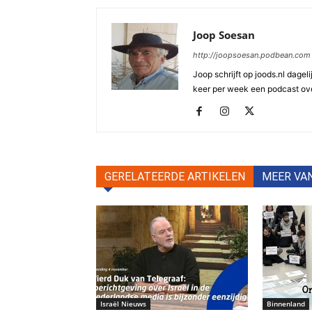
Joop Soesan
http://joopsoesan.podbean.com
Joop schrijft op joods.nl dagel
keer per week een podcast ove
GERELATEERDE ARTIKELEN
MEER VA
Israël Nieuws
Binnenland