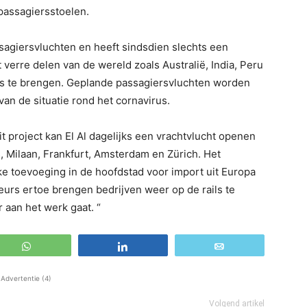
passagiersstoelen.
ssagiersvluchten en heeft sindsdien slechts een
verre delen van de wereld zoals Australië, India, Peru
uis te brengen. Geplande passagiersvluchten worden
van de situatie rond het cornavirus.
t project kan El Al dagelijks een vrachtvlucht openen
s, Milaan, Frankfurt, Amsterdam en Zürich. Het
ke toevoeging in de hoofdstad voor import uit Europa
teurs ertoe brengen bedrijven weer op de rails te
 aan het werk gaat. “
WhatsApp
Share
Email
Advertentie (4)
Volgend artikel