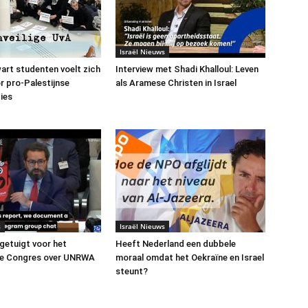
Israël Nieuws
art studenten voelt zich
Interview met Shadi Khalloul: Leven
or pro-Palestijnse
als Aramese Christen in Israel
ies
s
Israël Nieuws
 getuigt voor het
Heeft Nederland een dubbele
e Congres over UNRWA
moraal omdat het Oekraïne en Israel
steunt?