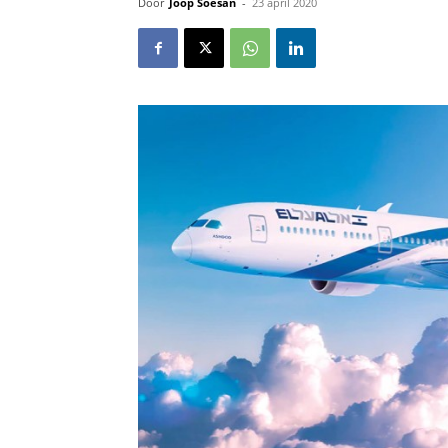
Door
Joop Soesan
-
23 april 2020