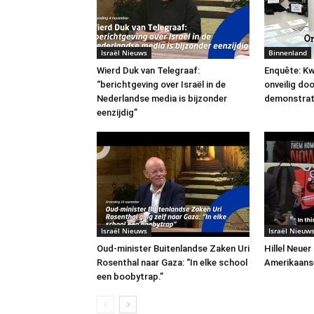
Israël Nieuws
Binnenland
Wierd Duk van Telegraaf:
Enquête: Kw
“berichtgeving over Israël in de
onveilig do
Nederlandse media is bijzonder
demonstrat
eenzijdig”
Israël Nieuws
Israël Nieuw
Oud-minister Buitenlandse Zaken Uri
Hillel Neuer
Rosenthal naar Gaza: “In elke school
Amerikaans
een boobytrap.”