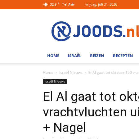
C
32.9
vrijdag, juli 31, 2026
Tel Aviv
Joods.nl:
Nieuws
uit
Joods
Nederland
en
HOME
ISRAËL
REIZEN
RECEPTEN
Israel
Home
Israël Nieuws
El Al gaat tot oktober 150 v
Israël Nieuws
El Al gaat tot ok
vrachtvluchten u
+ Nagel