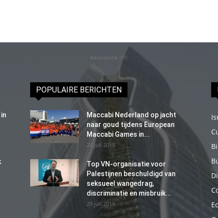
Advertentie (11)
POPULAIRE BERICHTEN
in
Maccabi Nederland op jacht
Is
naar goud tijdens European
C
Maccabi Games in...
29 juli 2019
B
B
k
Top VN-organisatie voor
Palestijnen beschuldigd van
Di
seksueel wangedrag,
C
discriminatie en misbruik...
29 juli 2019
E