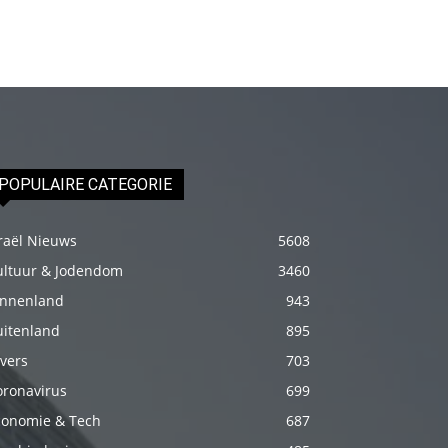
fakat
böylesini
uzun
zamandır
görmemiştir
hd
porno
POPULAIRE CATEGORIE
Olgun
bir
raël Nieuws
5608
kadının
ultuur & Jodendom
3460
evine
innenland
943
paket
uitenland
895
attıktan
vers
703
sonra
oronavirus
699
kadının
conomie & Tech
687
kendisine