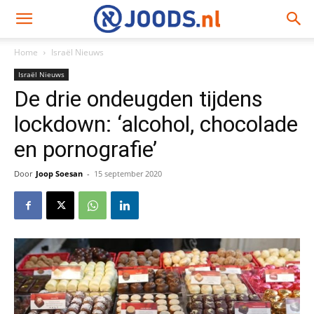
Home
Israël Nieuws
Israël Nieuws
De drie ondeugden tijdens
lockdown: ‘alcohol, chocolade
en pornografie’
Door
Joop Soesan
-
15 september 2020