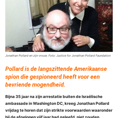
Jonathan Pollard en zijn vrouw. Foto: Justice for Jonathan Pollard Faundation
Pollard is de langszittende Amerikaanse
spion die gespioneerd heeft voor een
bevriende mogendheid.
Bijna 35 jaar na zijn arrestatie buiten de Israëlische
ambassade in Washington DC, kreeg Jonathan Pollard
vrijdag te horen dat zijn strikte voorwaarden waaronder
hij de afgelopen vijf jaar had geleefd, niet zouden