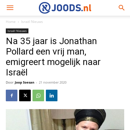
Home
Israël Nieuws
Israël Nieuws
Na 35 jaar is Jonathan
Pollard een vrij man,
emigreert mogelijk naar
Israël
Door
Joop Soesan
-
21 november 2020