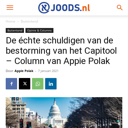
Home
Buitenland
Buitenland
Opinie & Columns
De échte schuldigen van de
bestorming van het Capitool
– Column van Appie Polak
Door
Appie Polak
-
7 januari 2021