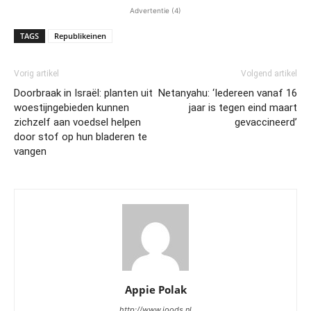
Advertentie (4)
TAGS
Republikeinen
Vorig artikel
Volgend artikel
Doorbraak in Israël: planten uit
Netanyahu: ‘Iedereen vanaf 16
woestijngebieden kunnen
jaar is tegen eind maart
zichzelf aan voedsel helpen
gevaccineerd’
door stof op hun bladeren te
vangen
Appie Polak
http://www.joods.nl