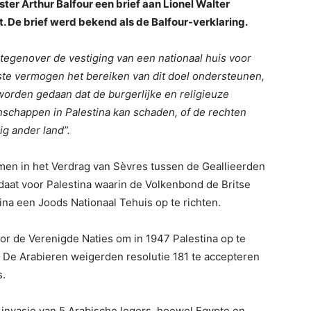
ter Arthur Balfour een brief aan Lionel Walter
t. De brief werd bekend als de Balfour-verklaring.
 tegenover de vestiging van een nationaal huis voor
este vermogen het bereiken van dit doel ondersteunen,
l worden gedaan dat de burgerlijke en religieuze
chappen in Palestina kan schaden, of de rechten
ig ander land”.
men in het Verdrag van Sèvres tussen de Geallieerden
ndaat voor Palestina waarin de Volkenbond de Britse
na een Joods Nationaal Tehuis op te richten.
oor de Verenigde Naties om in 1947 Palestina op te
. De Arabieren weigerden resolutie 181 te accepteren
s.
 invasie van 5 Arabische legers, hoewel Egypte en