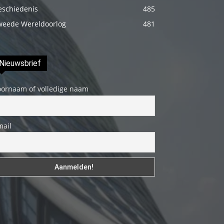
fakat
eschiedenis
485
böylesini
weede Wereldoorlog
481
uzun
zamandır
Nieuwsbrief
görmemiştir
hd
oornaam of volledige naam
porno
Olgun
bir
mail
kadının
evine
paket
attıktan
sonra
kadının
kendisine