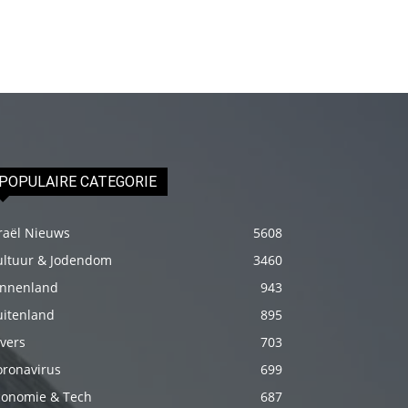
genç
adam
boş
zamanlarında
kuryecilik
yaparak
harçlığını
POPULAIRE CATEGORIE
çıkarmaktadır
türk
raël Nieuws
5608
porno
ultuur & Jodendom
3460
Gün
innenland
943
içerisinde
uitenland
895
binbir
vers
703
çeşit
oronavirus
699
insanla
karşılaşır
conomie & Tech
687