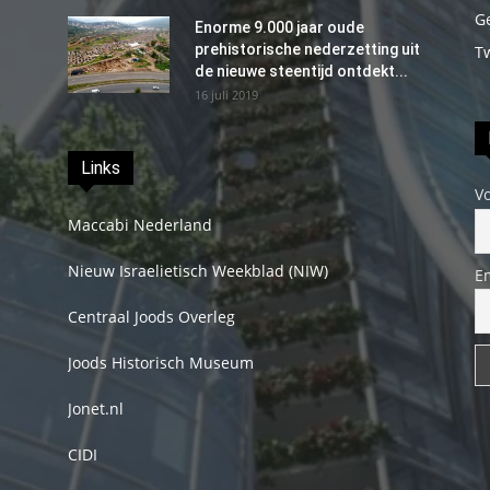
G
Enorme 9.000 jaar oude
prehistorische nederzetting uit
T
de nieuwe steentijd ontdekt...
16 juli 2019
Links
V
Maccabi Nederland
Nieuw Israelietisch Weekblad (NIW)
E
Centraal Joods Overleg
Joods Historisch Museum
Jonet.nl
CIDI