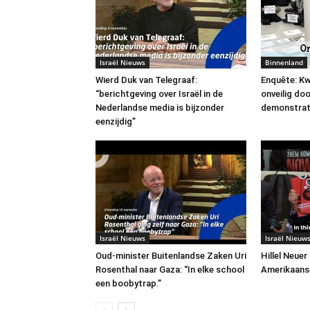
Israël Nieuws
Binnenland
Wierd Duk van Telegraaf:
Enquête: Kw
“berichtgeving over Israël in de
onveilig do
Nederlandse media is bijzonder
demonstrat
eenzijdig”
Israël Nieuws
Israël Nieuw
Oud-minister Buitenlandse Zaken Uri
Hillel Neuer
Rosenthal naar Gaza: “In elke school
Amerikaans
een boobytrap.”