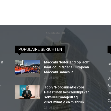
Advertentie (11)
POPULAIRE BERICHTEN
in
Maccabi Nederland op jacht
Is
naar goud tijdens European
C
Maccabi Games in...
29 juli 2019
B
B
k
Top VN-organisatie voor
Palestijnen beschuldigd van
Di
seksueel wangedrag,
C
discriminatie en misbruik...
29 juli 2019
E