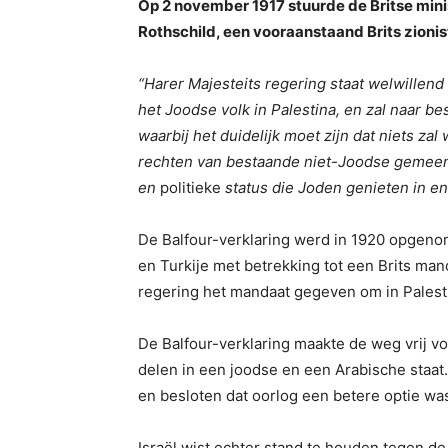
Op 2 november 1917 stuurde de Britse minis
Rothschild, een vooraanstaand Brits zionis
“Harer Majesteits regering staat welwillend
het Joodse volk in Palestina, en zal naar b
waarbij het duidelijk moet zijn dat niets za
rechten van bestaande niet-Joodse gemeens
en
politieke
status die Joden genieten in en
De Balfour-verklaring werd in 1920 opgeno
en Turkije met betrekking tot een Brits ma
regering het mandaat gegeven om in Palesti
De Balfour-verklaring maakte de weg vrij v
delen in een joodse en een Arabische staat
en besloten dat oorlog een betere optie wa
Israël wist echter stand te houden tegen de