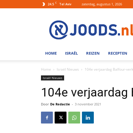
C
24.5
zaterdag, augustus 1, 2026
Tel Aviv
Joods.nl:
Nieuws
uit
Joods
Nederland
en
HOME
ISRAËL
REIZEN
RECEPTEN
Israel
Home
Israël Nieuws
104e verjaardag Balfour-verk
Israël Nieuws
104e verjaardag 
Door
De Redactie
-
3 november 2021