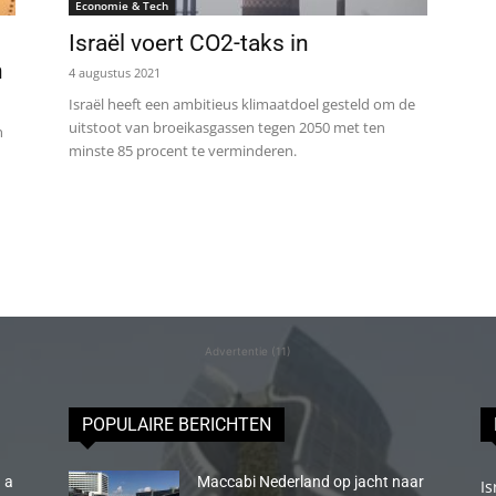
Economie & Tech
Israël voert CO2-taks in
n
4 augustus 2021
Israël heeft een ambitieus klimaatdoel gesteld om de
uitstoot van broeikasgassen tegen 2050 met ten
n
minste 85 procent te verminderen.
Advertentie (11)
POPULAIRE BERICHTEN
 a
Maccabi Nederland op jacht naar
Is