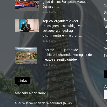
goud tijdens European Maccabi
C
Games in...
29 juli 2019
B
B
Top VN-organisatie voor
Palestijnen beschuldigd van
Di
seksueel wangedrag,
C
discriminatie en misbruik...
29 juli 2019
E
G
Enorme 9.000 jaar oude
prehistorische nederzetting uit de
T
nieuwe steentijd ontdekt...
16 juli 2019
Links
V
Maccabi Nederland
Nieuw Israelietisch Weekblad (NIW)
E