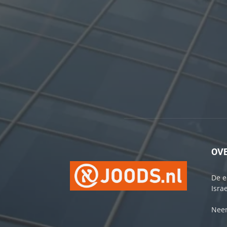
OV
De e
Israe
Neem