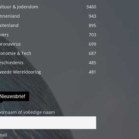
porno
ultuur & Jodendom
3460
Daha
innenland
943
sonra
uitenland
895
annemi
vers
703
iyice
oronavirus
699
rahatlatmak
conomie & Tech
687
için
eschiedenis
485
onu
weede Wereldoorlog
481
masaj
yatağına
yatırmadan
Nieuwsbrief
önce
üstündeki
oornaam of volledige naam
elbiseyi
çıkarmasını
mail
söyledim