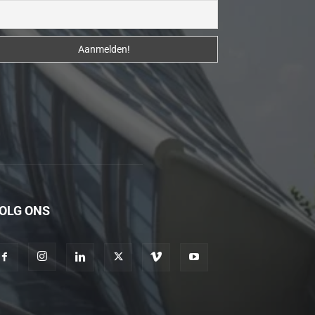
erotik
hikayeler
Kendisi
hazırlandıktan
sonra
beni
yanına
çağırdı
ve
bende
oraya
OLG ONS
gidip
masajına
başladım
porno
hikayeler