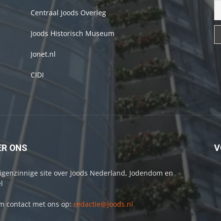
Centraal Joods Overleg
Joods Historisch Museum
Jonet.nl
CIDI
ER ONS
V
igenzinnige site over Joods Nederland, Jodendom en
l
 contact met ons op:
redactie@joods.nl