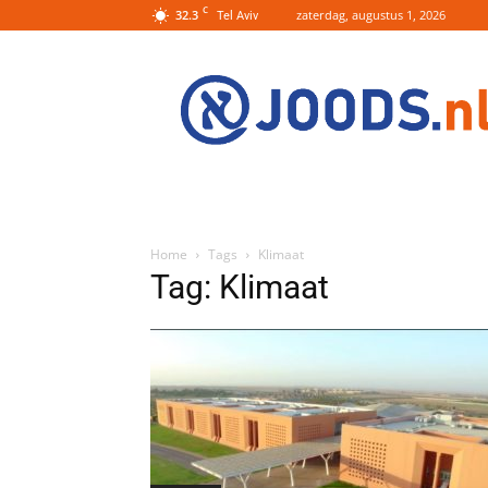
C
32.3
zaterdag, augustus 1, 2026
Tel Aviv
Joods.nl:
Nieuws
uit
Joods
Nederland
en
Israel
Home
Tags
Klimaat
Tag: Klimaat