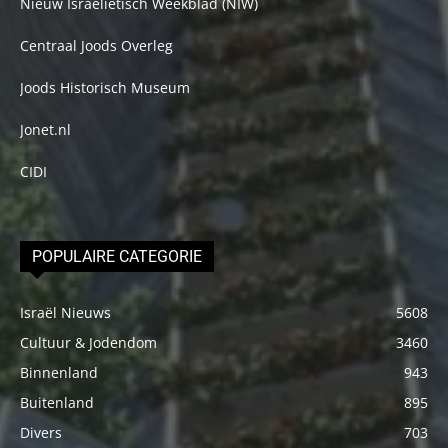
Nieuw Israelietisch Weekblad (NIW)
Centraal Joods Overleg
Joods Historisch Museum
Jonet.nl
CIDI
POPULAIRE CATEGORIE
Israël Nieuws
5608
Cultuur & Jodendom
3460
Binnenland
943
Buitenland
895
Divers
703