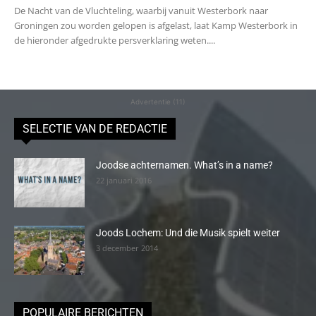
De Nacht van de Vluchteling, waarbij vanuit Westerbork naar
Groningen zou worden gelopen is afgelast, laat Kamp Westerbork in
de hieronder afgedrukte persverklaring weten....
Advertentie (11)
SELECTIE VAN DE REDACTIE
Joodse achternamen. What’s in a name?
22 januari 2016
Joods Lochem: Und die Musik spielt weiter
3 december 2014
POPULAIRE BERICHTEN