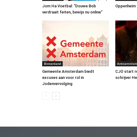
Jom Ha Voetbal: “Douwe Bob
Oppenheim Tr
verdraait feiten, bewijs nu online”
Binnenland
Antisemitis
Gemeente Amsterdam biedt
CJO start 
excuses aan voor rol in
schrijver H
Jodenvervolging