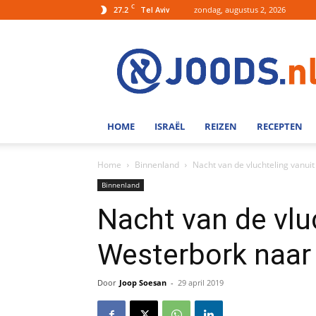
C
27.2
zondag, augustus 2, 2026
Tel Aviv
Joods.nl:
Nieuws
uit
Joods
Nederland
en
HOME
ISRAËL
REIZEN
RECEPTEN
Israel
Home
Binnenland
Nacht van de vluchteling vanui
Binnenland
Nacht van de vlu
Westerbork naar
Door
Joop Soesan
-
29 april 2019