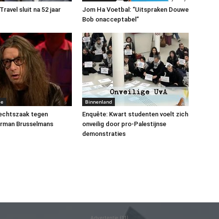
avel sluit na 52 jaar
Jom Ha Voetbal: “Uitspraken Douwe
Bob onacceptabel”
me
Binnenland
rechtszaak tegen
Enquête: Kwart studenten voelt zich
erman Brusselmans
onveilig door pro-Palestijnse
demonstraties
Advertentie (11)