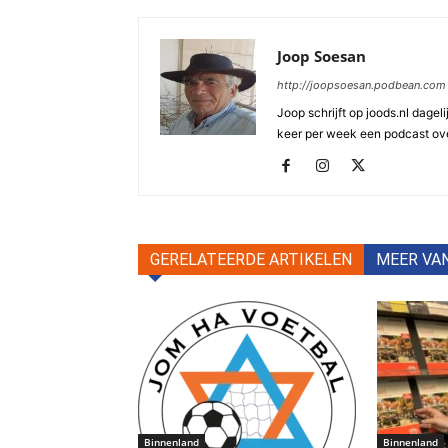
Joop Soesan
http://joopsoesan.podbean.com
Joop schrijft op joods.nl dagel
keer per week een podcast ove
GERELATEERDE ARTIKELEN
MEER VA
Binnenland
Binnenland