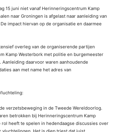
dag 15 juni niet vanaf Herinneringscentrum Kamp
len naar Groningen is afgelast naar aanleiding van
 De impact hiervan op de organisatie en daarmee
ntensief overleg van de organiserende partijen
rum Kamp Westerbork met politie en burgemeester
 Aanleiding daarvoor waren aanhoudende
daties aan met name het adres van
Vluchteling:
in de verzetsbeweging in de Tweede Wereldoorlog.
e jaren betrokken bij Herinneringscentrum Kamp
 rol heeft te spelen in hedendaagse discussies over
vluchtelingen. Het is diep triest dat juist