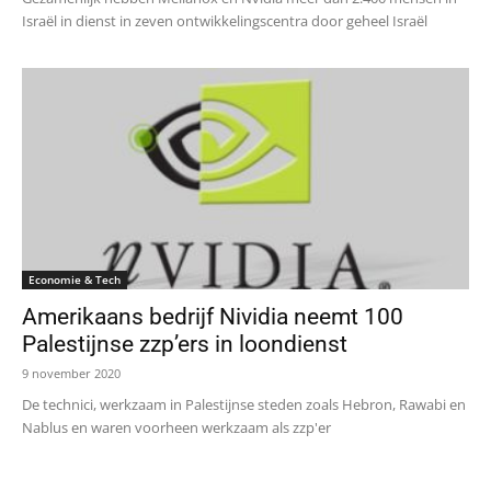
Israël in dienst in zeven ontwikkelingscentra door geheel Israël
Economie & Tech
Amerikaans bedrijf Nividia neemt 100
Palestijnse zzp’ers in loondienst
9 november 2020
De technici, werkzaam in Palestijnse steden zoals Hebron, Rawabi en
Nablus en waren voorheen werkzaam als zzp'er