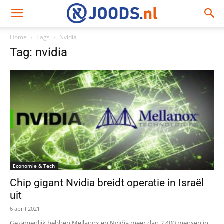
Home
Tags
Nvidia
Tag: nvidia
Economie & Tech
Chip gigant Nvidia breidt operatie in Israël
uit
6 april 2021
Gezamenlijk hebben Mellanox en Nvidia meer dan 2.400 mensen in