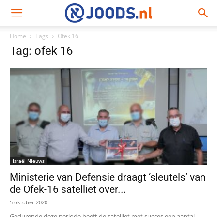
Home
Tags
Ofek 16
Tag: ofek 16
Israël Nieuws
Ministerie van Defensie draagt ‘sleutels’ van
de Ofek-16 satelliet over...
5 oktober 2020
Gedurende deze periode heeft de satelliet met succes een aantal