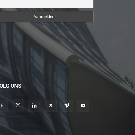
erotik
hikayeler
Kendisi
hazırlandıktan
sonra
beni
yanına
çağırdı
ve
bende
OLG ONS
oraya
gidip
masajına
başladım
porno
hikayeler