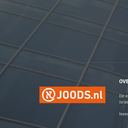
OV
De e
Israe
Neem