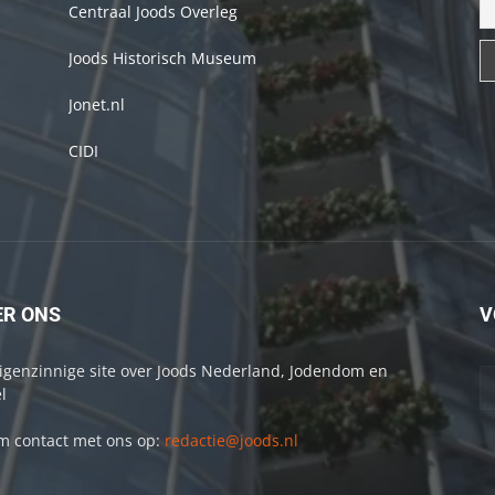
Centraal Joods Overleg
Joods Historisch Museum
Jonet.nl
CIDI
ER ONS
V
igenzinnige site over Joods Nederland, Jodendom en
l
 contact met ons op:
redactie@joods.nl