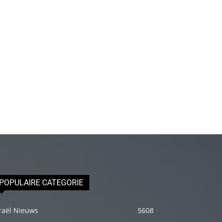
olduğu
için
epey
stresli
olduğunu
ve
biraz
masaja
ihtiyacı
olduğunu
söyleyince
hemen
onun
POPULAIRE CATEGORIE
omuzlarını
ovalamaya
raël Nieuws
5608
başladım