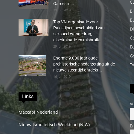
C
Games in...
29 juli 2019
B
B
Top VN-organisatie voor
Palestijnen beschuldigd van
Di
seksueel wangedrag,
C
discriminatie en misbruik...
29 juli 2019
E
G
Enorme 9.000 jaar oude
prehistorische nederzetting uit de
T
nieuwe steentijd ontdekt...
16 juli 2019
Links
V
Maccabi Nederland
Nieuw Israelietisch Weekblad (NIW)
E