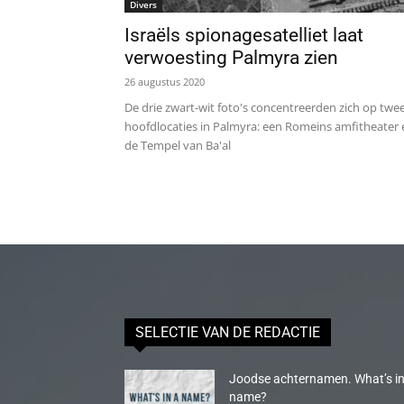
Divers
Israëls spionagesatelliet laat
verwoesting Palmyra zien
26 augustus 2020
De drie zwart-wit foto's concentreerden zich op twe
hoofdlocaties in Palmyra: een Romeins amfitheater 
de Tempel van Ba'al
SELECTIE VAN DE REDACTIE
Joodse achternamen. What’s in
name?