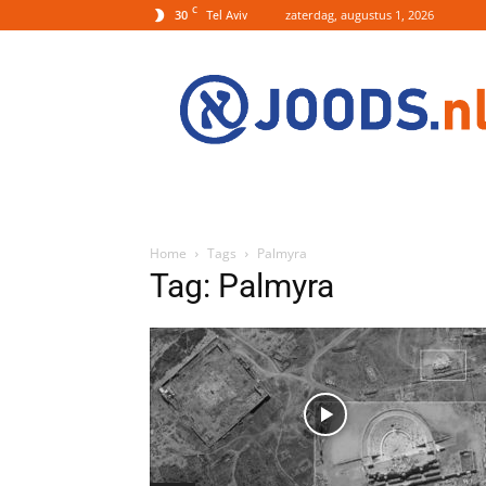
C
30
zaterdag, augustus 1, 2026
Tel Aviv
Joods.nl:
Nieuws
uit
Joods
Nederland
en
Israel
Home
Tags
Palmyra
Tag: Palmyra