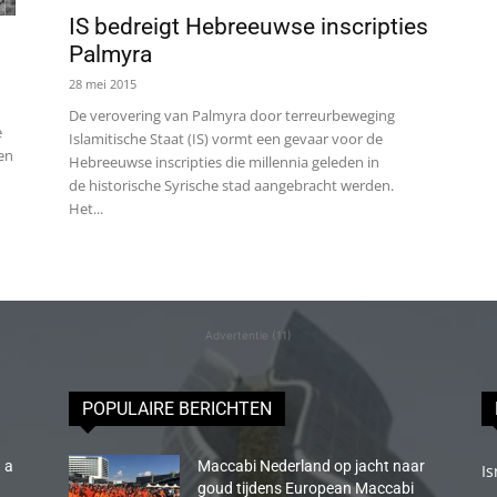
IS bedreigt Hebreeuwse inscripties
Palmyra
28 mei 2015
De verovering van Palmyra door terreurbeweging
e
Islamitische Staat (IS) vormt een gevaar voor de
en
Hebreeuwse inscripties die millennia geleden in
de historische Syrische stad aangebracht werden.
Het...
Advertentie (11)
POPULAIRE BERICHTEN
 a
Maccabi Nederland op jacht naar
Is
goud tijdens European Maccabi