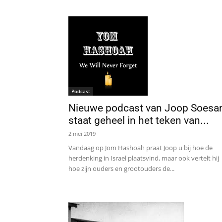
Podcast
Nieuwe podcast van Joop Soesa
staat geheel in het teken van...
2 mei 2019
Vandaag op Jom Hashoah praat Joop u bij hoe de
herdenking in Israel plaatsvind, maar ook vertelt hij
hoe zijn ouders en grootouders de...