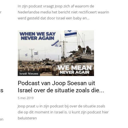
In zijn podcast vraagt Joop zich af waarom de
r
Nederlandse media het bericht niet rectificeert waarin
werd gesteld dat door Israel een baby en...
Israël Nieuws
Podcast van Joop Soesan uit
ls
Israel over de situatie zoals die...
5 mei 2019
Joop praat u in zijn podcast bij over de situatie zoals
die op dit moment in Israel is. U kunt zijn podcast hier
beluisteren
en