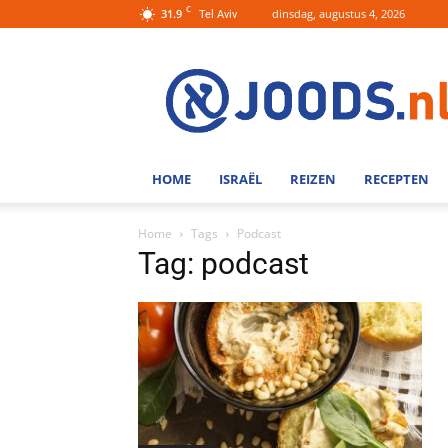
C
31.9
dinsdag, augustus 4, 2026
Tel Aviv
Joods.nl:
Nieuws
uit
Joods
Nederland
en
HOME
ISRAËL
REIZEN
RECEPTEN
Israel
Home
Tags
Podcast
Tag: podcast