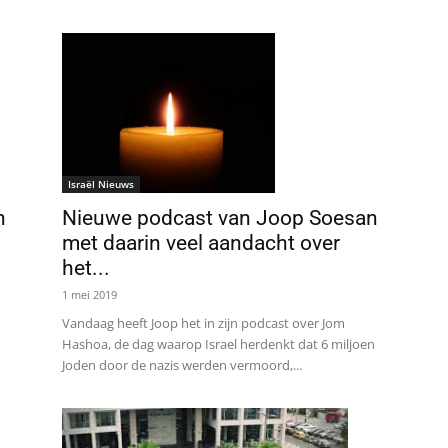
Israël Nieuws
Nieuwe podcast van Joop Soesan
n
met daarin veel aandacht over
het...
1 mei 2019
Vandaag heeft Joop het in zijn podcast over Jom
Hashoa, de dag waarop Israel herdenkt dat 6 miljoen
Joden door de nazis werden vermoord,...