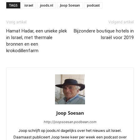
TAGS
israel
joods.nl
Joop Soesan
podcast
Vorig artikel
Volgend artikel
Hamat Hadar, een unieke plek
Bijzondere boutique hotels in
in Israel, met thermale
Israël voor 2019
bronnen en een
krokodillenfarm
Joop Soesan
http://joopsoesan.podbean.com
Joop schrijft op joods.nl dagelijks over het nieuws uit Israel.
Daarnaast publiceert Joop twee keer per week een podcast over