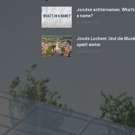
Joodse achternamen. What’s 
a name?
22 januari 2016
Joods Lochem: Und die Musi
spielt weiter
3 december 2014