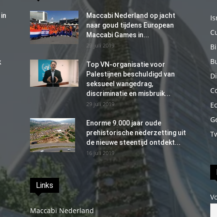
in
Maccabi Nederland op jacht
Is
naar goud tijdens European
C
Maccabi Games in...
29 juli 2019
B
B
k
Top VN-organisatie voor
Palestijnen beschuldigd van
Di
seksueel wangedrag,
C
discriminatie en misbruik...
29 juli 2019
E
G
Enorme 9.000 jaar oude
prehistorische nederzetting uit
T
de nieuwe steentijd ontdekt...
16 juli 2019
Links
V
Maccabi Nederland