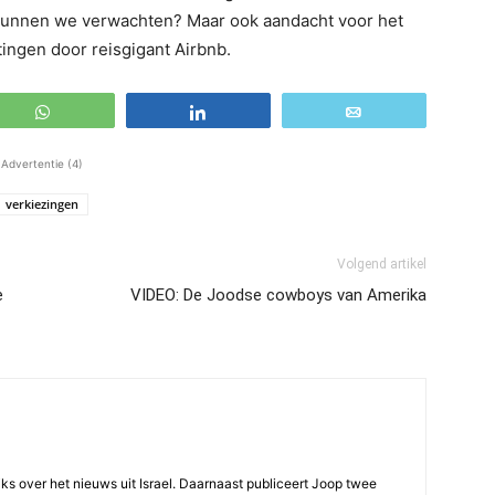
 kunnen we verwachten? Maar ook aandacht voor het
ingen door reisgigant Airbnb.
WhatsApp
Share
Email
Advertentie (4)
verkiezingen
Volgend artikel
e
VIDEO: De Joodse cowboys van Amerika
ijks over het nieuws uit Israel. Daarnaast publiceert Joop twee