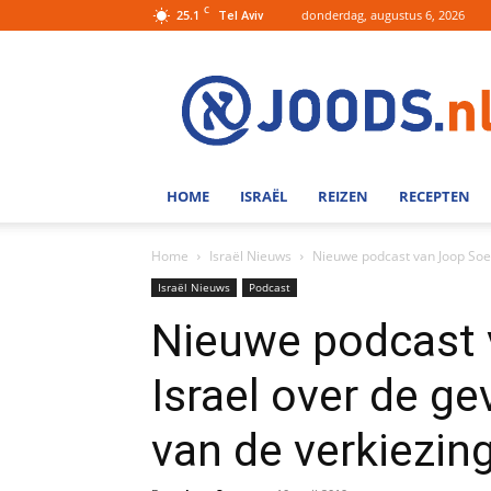
C
25.1
donderdag, augustus 6, 2026
Tel Aviv
Joods.nl:
Nieuws
uit
Joods
Nederland
en
HOME
ISRAËL
REIZEN
RECEPTEN
Israel
Home
Israël Nieuws
Nieuwe podcast van Joop Soesa
Israël Nieuws
Podcast
Nieuwe podcast 
Israel over de ge
van de verkiezin