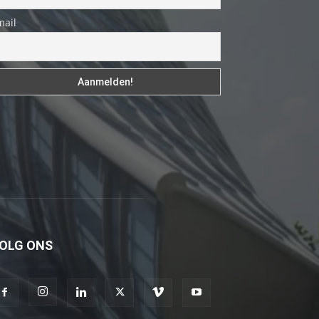
genç
mail
adam
boş
zamanlarında
kuryecilik
yaparak
harçlığını
çıkarmaktadır
türk
porno
Gün
içerisinde
OLG ONS
binbir
çeşit
insanla
karşılaşır