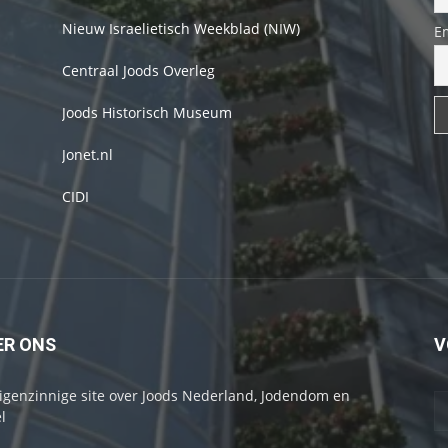
Nieuw Israelietisch Weekblad (NIW)
E
Centraal Joods Overleg
Joods Historisch Museum
Jonet.nl
CIDI
ER ONS
V
igenzinnige site over Joods Nederland, Jodendom en
l