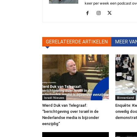
keer per week een podcast ove
GERELATEERDE ARTIKELEN
MEER VA
Israël Nieuws
Binnenland
Wierd Duk van Telegraaf:
Enquête: Kw
“berichtgeving over Israël in de
onveilig do
Nederlandse media is bijzonder
demonstrat
eenzijdig”