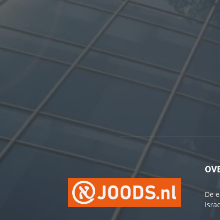
OV
De e
Israe