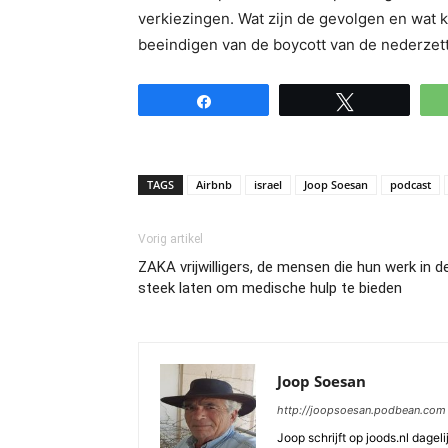
verkiezingen. Wat zijn de gevolgen en wat
beeindigen van de boycott van de nederzett
Share
Tweet
TAGS
Airbnb
israel
Joop Soesan
podcast
Vorig artikel
ZAKA vrijwilligers, de mensen die hun werk in d
steek laten om medische hulp te bieden
Joop Soesan
http://joopsoesan.podbean.com
Joop schrijft op joods.nl dagel