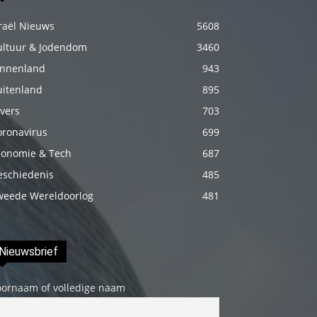
izle
raël Nieuws
5608
En
ultuur & Jodendom
3460
sonunda
innenland
943
elimi
uitenland
895
onun
bacak
vers
703
arasına
oronavirus
699
götürünce
conomie & Tech
687
aramızda
eschiedenis
485
hiç
weede Wereldoorlog
481
beklemediğim
şeyler
yaşandı
Nieuwsbrief
türk
oornaam of volledige naam
porno
Siyahi