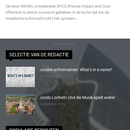
De door RAFAEL ontwikkelde SPICE (Precise Impact and Cost-
Effective) is uiterst succesvol gebleken in de korte tijd dat de
Israelische luchtmacht (IAF) het systeem...
Advertentie (11)
SELECTIE VAN DE REDACTIE
Joodse achternamen. What’s in a name?
22 januari 2016
Joods Lochem: Und die Musik spielt weiter
3 december 2014