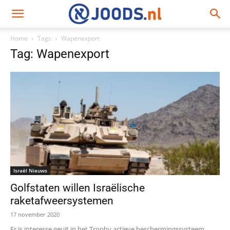
Home
Tags
Wapenexport
Tag: Wapenexport
Israël Nieuws
Golfstaten willen Israëlische
raketafweersystemen
17 november 2020
Er is interesse geuit in het Trophy actieve beschermingssysteem