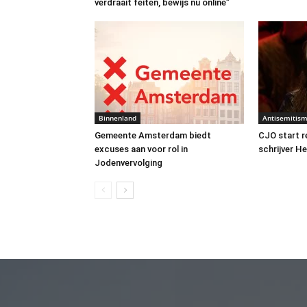
verdraait feiten, bewijs nu online”
Binnenland
Antisemitis
Gemeente Amsterdam biedt
CJO start 
excuses aan voor rol in
schrijver H
Jodenvervolging