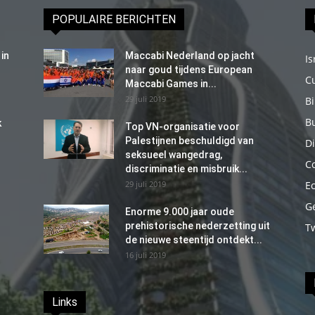
POPULAIRE BERICHTEN
in
Maccabi Nederland op jacht
Is
naar goud tijdens European
C
Maccabi Games in...
29 juli 2019
B
B
k
Top VN-organisatie voor
Palestijnen beschuldigd van
Di
seksueel wangedrag,
C
discriminatie en misbruik...
29 juli 2019
E
G
Enorme 9.000 jaar oude
prehistorische nederzetting uit
T
de nieuwe steentijd ontdekt...
16 juli 2019
Links