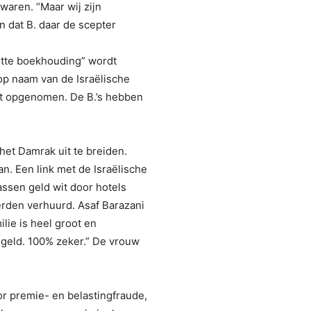
waren. “Maar wij zijn
en dat B. daar de scepter
nette boekhouding” wordt
op naam van de Israëlische
et opgenomen. De B.’s hebben
het Damrak uit te breiden.
. Een link met de Israëlische
wassen geld wit door hotels
rden verhuurd. Asaf Barazani
ilie is heel groot en
 geld. 100% zeker.” De vrouw
r premie- en belastingfraude,