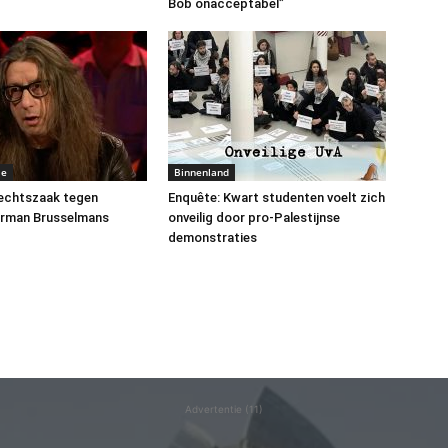
Bob onacceptabel”
me
Binnenland
rechtszaak tegen
Enquête: Kwart studenten voelt zich
erman Brusselmans
onveilig door pro-Palestijnse
demonstraties
Advertentie (11)