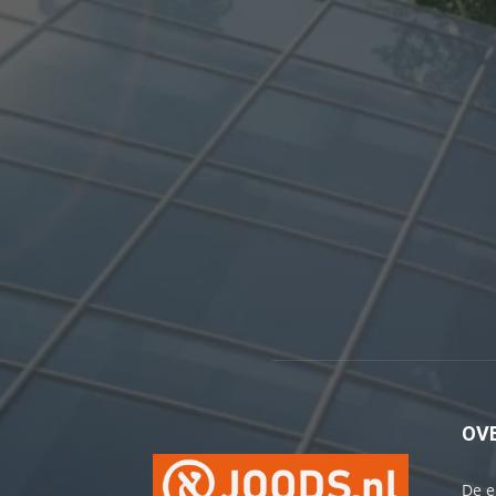
OV
De e