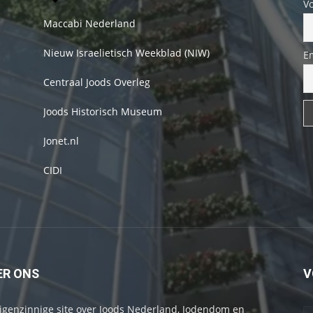
V
Maccabi Nederland
Nieuw Israelietisch Weekblad (NIW)
E
Centraal Joods Overleg
Joods Historisch Museum
Jonet.nl
CIDI
ER ONS
V
igenzinnige site over Joods Nederland, Jodendom en