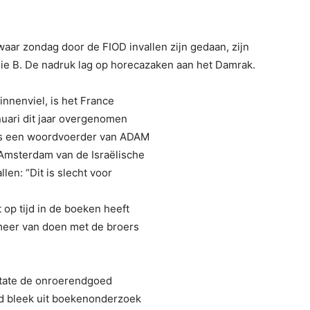
ar zondag door de FIOD invallen zijn gedaan, zijn
milie B. De nadruk lag op horecazaken aan het Damrak.
innenviel, is het France
anuari dit jaar overgenomen
s een woordvoerder van ADAM
 Amsterdam van de Israëlische
len: “Dit is slecht voor
 op tijd in de boeken heeft
meer van doen met de broers
tate de onroerendgoed
rd bleek uit boekenonderzoek