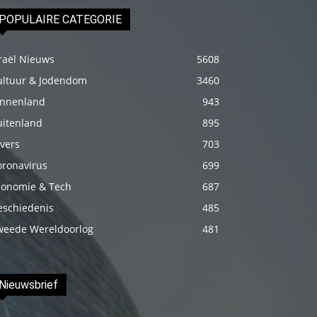
genç
POPULAIRE CATEGORIE
adam
boş
raël Nieuws
5608
zamanlarında
ultuur & Jodendom
3460
kuryecilik
innenland
943
yaparak
uitenland
895
harçlığını
vers
703
çıkarmaktadır
oronavirus
699
türk
conomie & Tech
687
porno
eschiedenis
485
Gün
weede Wereldoorlog
içerisinde
481
binbir
çeşit
Nieuwsbrief
insanla
karşılaşır