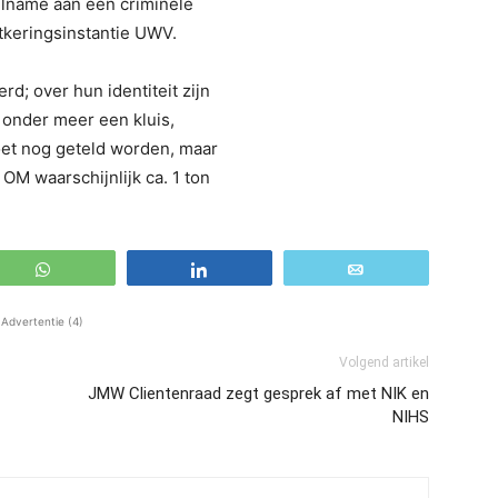
elname aan een criminele
itkeringsinstantie UWV.
d; over hun identiteit zijn
onder meer een kluis,
moet nog geteld worden, maar
OM waarschijnlijk ca. 1 ton
WhatsApp
Share
Email
Advertentie (4)
Volgend artikel
JMW Clientenraad zegt gesprek af met NIK en
NIHS