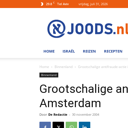
C
29.8
vrijdag, juli 31, 2026
Tel Aviv
Joods.nl:
Nieuws
uit
Joods
Nederland
en
HOME
ISRAËL
REIZEN
RECEPTEN
Israel
Home
Binnenland
Grootschalige antifraude-acti
Binnenland
Grootschalige ant
Amsterdam
Door
De Redactie
-
30 november 2004