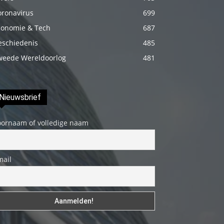
genç
oronavirus
699
adam
conomie & Tech
687
boş
eschiedenis
485
zamanlarında
weede Wereldoorlog
481
kuryecilik
yaparak
harçlığını
Nieuwsbrief
çıkarmaktadır
türk
oornaam of volledige naam
porno
Gün
mail
içerisinde
binbir
çeşit
insanla
karşılaşır