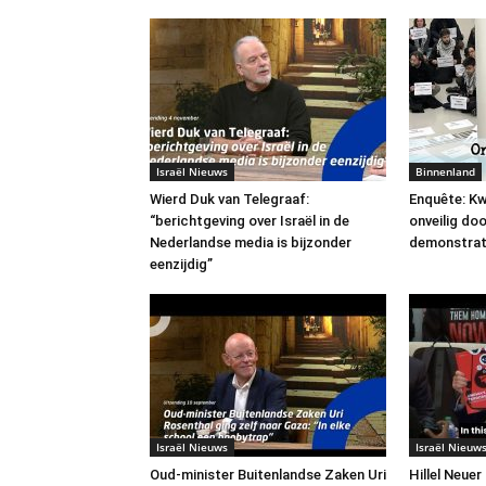
Israël Nieuws
Binnenland
Wierd Duk van Telegraaf:
Enquête: Kw
“berichtgeving over Israël in de
onveilig do
Nederlandse media is bijzonder
demonstrat
eenzijdig”
Israël Nieuws
Israël Nieuw
Oud-minister Buitenlandse Zaken Uri
Hillel Neuer