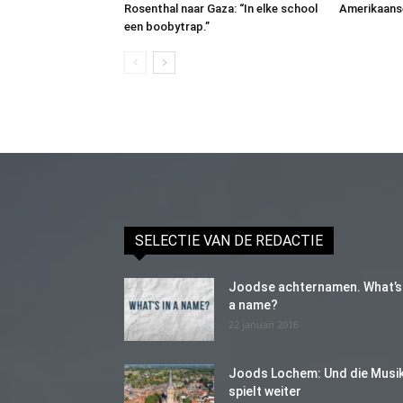
Rosenthal naar Gaza: “In elke school
Amerikaans
een boobytrap.”
SELECTIE VAN DE REDACTIE
Joodse achternamen. What’s 
a name?
22 januari 2016
Joods Lochem: Und die Musi
spielt weiter