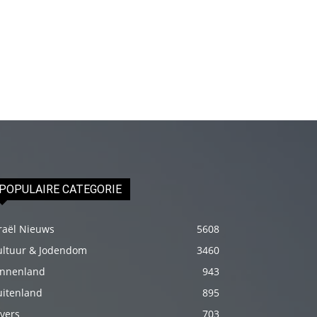
izle
En
sonunda
elimi
onun
bacak
arasına
götürünce
aramızda
POPULAIRE CATEGORIE
hiç
beklemediğim
raël Nieuws
şeyler
5608
yaşandı
ultuur & Jodendom
3460
türk
innenland
943
porno
uitenland
895
Siyahi
vers
703