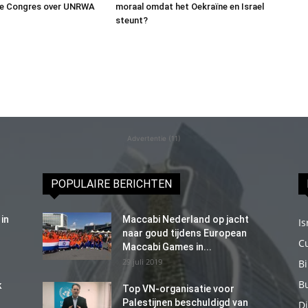
e Congres over UNRWA
moraal omdat het Oekraïne en Israel
steunt?
Advertentie (11)
POPULAIRE BERICHTEN
in
Maccabi Nederland op jacht
Is
naar goud tijdens European
C
Maccabi Games in...
29 juli 2019
B
B
k
Top VN-organisatie voor
Palestijnen beschuldigd van
Di