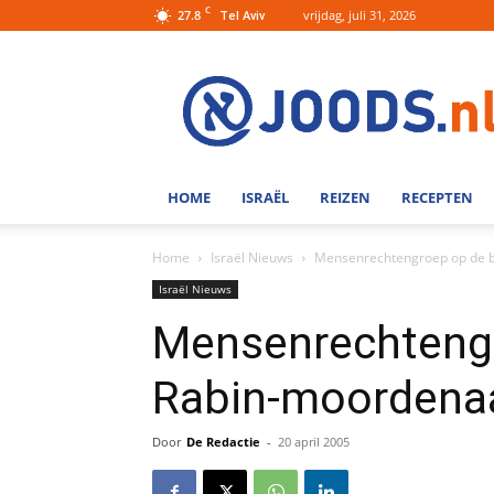
C
27.8
vrijdag, juli 31, 2026
Tel Aviv
Joods.nl:
Nieuws
uit
Joods
Nederland
en
HOME
ISRAËL
REIZEN
RECEPTEN
Israel
Home
Israël Nieuws
Mensenrechtengroep op de b
Israël Nieuws
Mensenrechtengr
Rabin-moordena
Door
De Redactie
-
20 april 2005