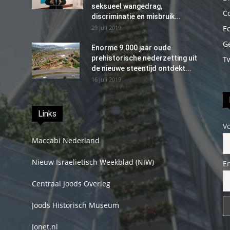
seksueel wangedrag,
C
discriminatie en misbruik...
29 juli 2019
E
G
Enorme 9.000 jaar oude
prehistorische nederzetting uit
T
de nieuwe steentijd ontdekt...
16 juli 2019
Links
V
Maccabi Nederland
Nieuw Israelietisch Weekblad (NIW)
E
Centraal Joods Overleg
Joods Historisch Museum
Jonet.nl