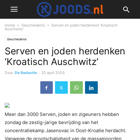
Home
Geschiedenis
Serven en joden herdenken ‘Kroatisch
Auschwitz’
Geschiedenis
Serven en joden herdenken
‘Kroatisch Auschwitz’
Door
De Redactie
-
20 april 2005
Meer dan 3000 Serven, joden en zigeuners hebben
zondag de zestig-jarige bevrijding van het
concentratiekamp Jasenovac in Oost-Kroatie herdacht.
Vanwege de grootschaligheid van de massamoorden