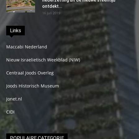
nederzetting uit de nieuwe steentijd
ontdekt...
16 juli 2019
Links
Maccabi Nederland
Nieuw Israelietisch Weekblad (NIW)
Centraal Joods Overleg
Joods Historisch Museum
Jonet.nl
CIDI
POPULAIRE CATEGORIE