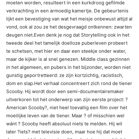
moeten worden, resulteert in een kurkdroog gefilmde
verkrachting in een armoedig kamertje. De gebeurtenis
lijkt een bevestiging van wat het meisje onbewust altijd al
vond, ook al zou ze het desgevraagd ontkennen: zwarten
deugen niet.Even denk je nog dat Storytelling ook in het
tweede deel het tamelijk doelloze puberleven probeert
te schetsen, met hier en daar een steekje onder water,
maar de kijker is al snel genezen. Middle class gezinnen
in het algemeen, en pubers in het bijzonder, worden niet
gunstig geportretteerd: ze zijn kortzichtig, racistisch,
dom en slap.Het verhaal concentreert zich rond de tiener
Scooby. Hij wordt door een semi-documentairemaker
uitverkoren tot het onderwerp van zijn eerste project: ?
American Scooby?, niet heel toevallig een film over het
moeilijke leven van de tiener. Maar ? of misschien wel
wánt ? Scooby heeft absoluut niets te melden. Hij wil
later ?iets? met televisie doen, maar hoe hij dat moet