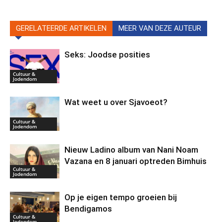
GERELATEERDE ARTIKELEN
MEER VAN DEZE AUTEUR
Seks: Joodse posities
Cultuur &
Jodendom
Wat weet u over Sjavoeot?
Cultuur &
Jodendom
Nieuw Ladino album van Nani Noam
Vazana en 8 januari optreden Bimhuis
Cultuur &
Jodendom
Op je eigen tempo groeien bij
Bendigamos
Cultuur &
Jodendom