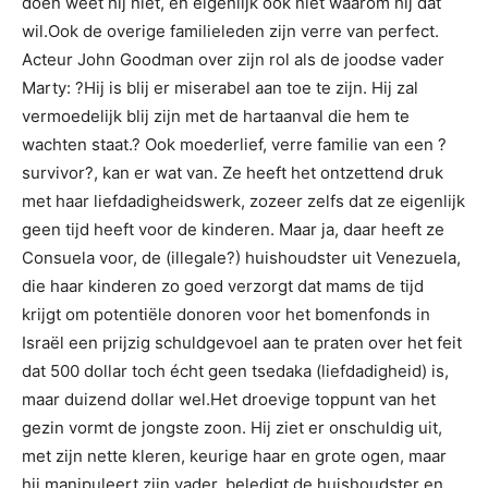
doen weet hij niet, en eigenlijk ook niet waarom hij dat
wil.Ook de overige familieleden zijn verre van perfect.
Acteur John Goodman over zijn rol als de joodse vader
Marty: ?Hij is blij er miserabel aan toe te zijn. Hij zal
vermoedelijk blij zijn met de hartaanval die hem te
wachten staat.? Ook moederlief, verre familie van een ?
survivor?, kan er wat van. Ze heeft het ontzettend druk
met haar liefdadigheidswerk, zozeer zelfs dat ze eigenlijk
geen tijd heeft voor de kinderen. Maar ja, daar heeft ze
Consuela voor, de (illegale?) huishoudster uit Venezuela,
die haar kinderen zo goed verzorgt dat mams de tijd
krijgt om potentiële donoren voor het bomenfonds in
Israël een prijzig schuldgevoel aan te praten over het feit
dat 500 dollar toch écht geen tsedaka (liefdadigheid) is,
maar duizend dollar wel.Het droevige toppunt van het
gezin vormt de jongste zoon. Hij ziet er onschuldig uit,
met zijn nette kleren, keurige haar en grote ogen, maar
hij manipuleert zijn vader, beledigt de huishoudster en