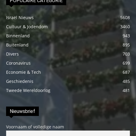
POPULAIRE CATEGORIE
Israël Nieuws
5608
Cultuur & Jodendom
3460
Binnenland
943
Buitenland
895
Divers
703
Coronavirus
699
Economie & Tech
687
Geschiedenis
485
Tweede Wereldoorlog
481
Nieuwsbrief
Voornaam of volledige naam