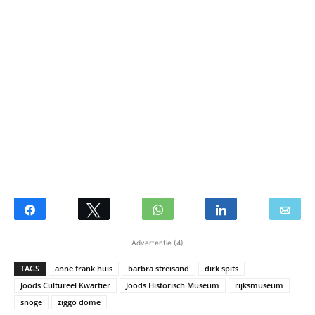
Advertentie (4)
TAGS
anne frank huis
barbra streisand
dirk spits
Joods Cultureel Kwartier
Joods Historisch Museum
rijksmuseum
snoge
ziggo dome