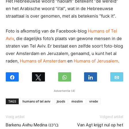
Het Hebreeuwse woord “haolam” betekent “de wereld”
en het Arabische woord “il’al”, wat in de Hebreeuwse
straattaal is over genomen, met als betekenis “fuck it”.
Foto is afkomstig van de Facebook-blog
Humans of Tel
Aviv
, die dagelijks foto’s plaats van gewone mensen in de
straten van Tel Aviv. Er bestaat een zelfde soort foto-blog
over Amsterdam en Jeruzalem, genaamd, u kunt het al
raden,
Humans of Amsterdam
en
Humans of Jerusalem
.
Advertentie (4)
TAGS
humans of tel aviv
Joods
moslim
vrede
Vorig artikel
Volgend artikel
Barkenu Avihu Medina ברכנו
Van Agt krijgt nul op het