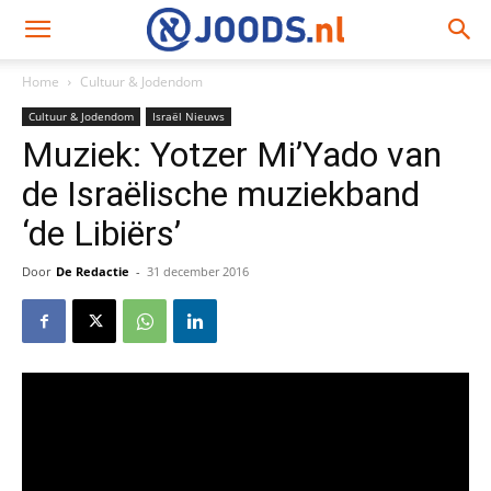
Home
Cultuur & Jodendom
Cultuur & Jodendom
Israël Nieuws
Muziek: Yotzer Mi’Yado van
de Israëlische muziekband
‘de Libiërs’
Door
De Redactie
-
31 december 2016