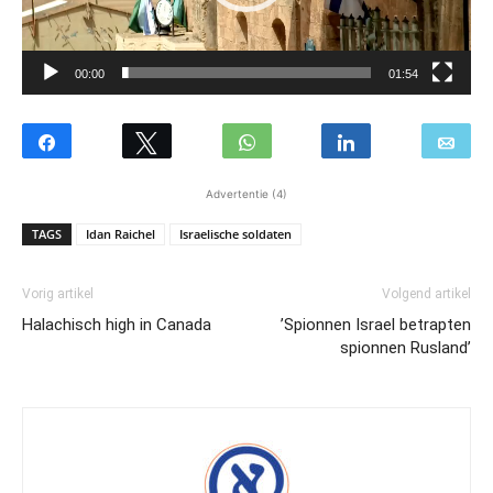
00:00
01:54
Advertentie (4)
TAGS
Idan Raichel
Israelische soldaten
Vorig artikel
Volgend artikel
Halachisch high in Canada
’Spionnen Israel betrapten
spionnen Rusland’