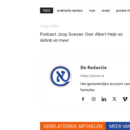
TAGS
arabische landen
iran
israel
joodse v
Vorig artikel
Podcast Joop Soesan: Over Albert Heijn en
Airbnb en meer
De Redactie
https://joods.nl
Het gezamenlijke account van d
formulier.
GERELATEERDE ARTIKELEN
MEER VA