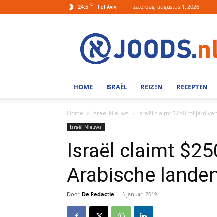
C
24.5
zaterdag, augustus 1, 2026
Tel Aviv
Joods.nl:
Nieuws
uit
Joods
Nederland
en
HOME
ISRAËL
REIZEN
RECEPTEN
Israel
Home
Israël Nieuws
Israël claimt $250 miljard va
Israël Nieuws
Israël claimt $25
Arabische landen
Door
De Redactie
-
5 januari 2019