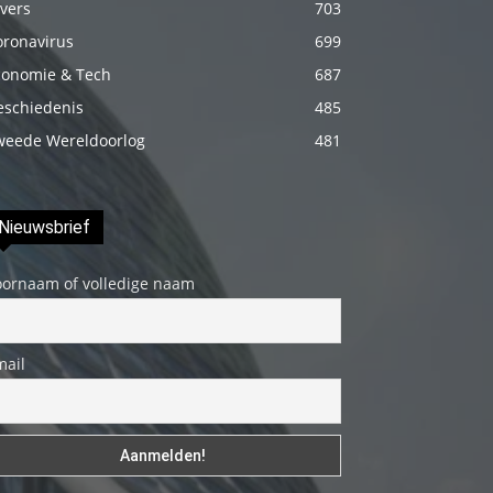
vers
703
fakat
oronavirus
699
böylesini
conomie & Tech
687
uzun
eschiedenis
485
zamandır
weede Wereldoorlog
görmemiştir
481
hd
porno
Nieuwsbrief
Olgun
bir
oornaam of volledige naam
kadının
evine
paket
mail
attıktan
sonra
kadının
kendisine