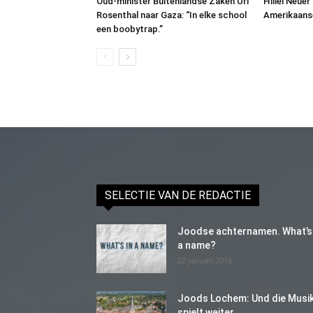
Oud-minister Buitenlandse Zaken Uri
Hillel Neuer
Rosenthal naar Gaza: “In elke school
Amerikaans
een boobytrap.”
SELECTIE VAN DE REDACTIE
Joodse achternamen. What’s 
a name?
22 januari 2016
Joods Lochem: Und die Musi
spielt weiter