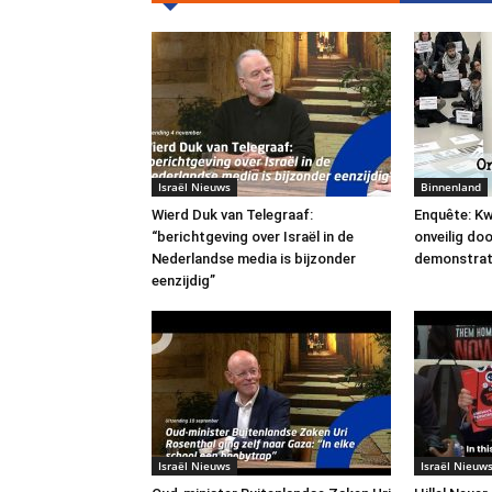
Israël Nieuws
Binnenland
Wierd Duk van Telegraaf:
Enquête: Kw
“berichtgeving over Israël in de
onveilig do
Nederlandse media is bijzonder
demonstrat
eenzijdig”
Israël Nieuws
Israël Nieuw