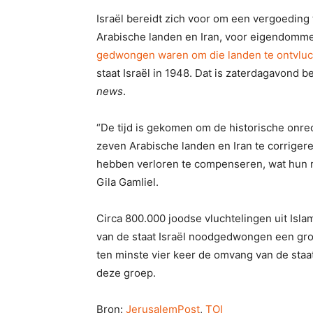
Israël bereidt zich voor om een vergoeding 
Arabische landen en Iran, voor eigendommen
gedwongen waren om die landen te ontvlu
staat Israël in 1948. Dat is zaterdagavond 
news
.
“De tijd is gekomen om de historische onre
zeven Arabische landen en Iran te corrig
hebben verloren te compenseren, wat hun rech
Gila Gamliel.
Circa 800.000 joodse vluchtelingen uit Isla
van de staat Israël noodgedwongen een gr
ten minste vier keer de omvang van de staat
deze groep.
Bron:
JerusalemPost
,
TOI