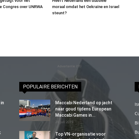
 getuigt voor het
Heeft Nederland een dubbele
e Congres over UNRWA
moraal omdat het Oekraïne en Israel
steunt?
Advertentie (11)
POPULAIRE BERICHTEN
in
Maccabi Nederland op jacht
Is
naar goud tijdens European
C
Maccabi Games in...
29 juli 2019
B
B
k
Top VN-organisatie voor