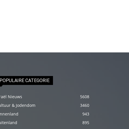
genç
adam
boş
zamanlarında
kuryecilik
yaparak
harçlığını
çıkarmaktadır
türk
porno
POPULAIRE CATEGORIE
Gün
içerisinde
raël Nieuws
5608
binbir
ultuur & Jodendom
3460
çeşit
innenland
943
insanla
uitenland
895
karşılaşır