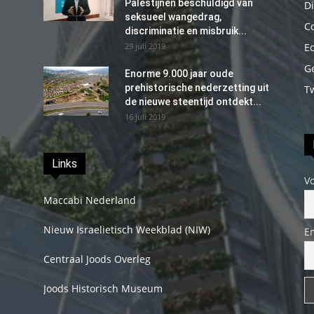
Palestijnen beschuldigd van
Di
seksueel wangedrag,
C
discriminatie en misbruik...
29 juli 2019
E
G
Enorme 9.000 jaar oude
prehistorische nederzetting uit
T
de nieuwe steentijd ontdekt...
16 juli 2019
Links
V
Maccabi Nederland
Nieuw Israelietisch Weekblad (NIW)
E
Centraal Joods Overleg
Joods Historisch Museum