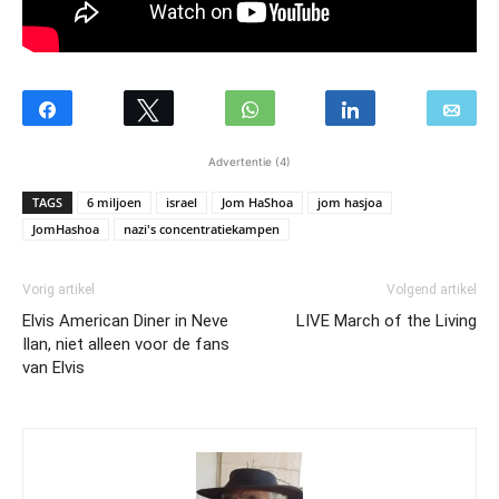
Advertentie (4)
TAGS
6 miljoen
israel
Jom HaShoa
jom hasjoa
JomHashoa
nazi's concentratiekampen
Vorig artikel
Volgend artikel
Elvis American Diner in Neve
LIVE March of the Living
Ilan, niet alleen voor de fans
van Elvis