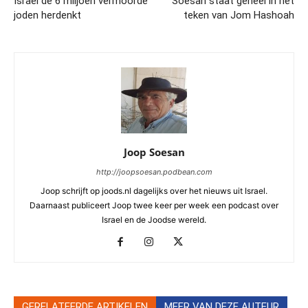
Israel de 6 miljoen vermoorde
Soesan staat geheel in het
joden herdenkt
teken van Jom Hashoah
Joop Soesan
http://joopsoesan.podbean.com
Joop schrijft op joods.nl dagelijks over het nieuws uit Israel.
Daarnaast publiceert Joop twee keer per week een podcast over
Israel en de Joodse wereld.
GERELATEERDE ARTIKELEN
MEER VAN DEZE AUTEUR