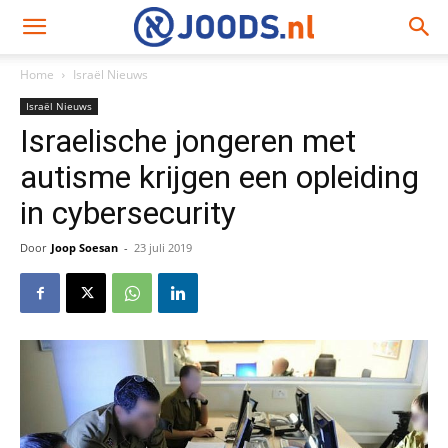
Home
Israël Nieuws
Israël Nieuws
Israelische jongeren met
autisme krijgen een opleiding
in cybersecurity
Door
Joop Soesan
-
23 juli 2019