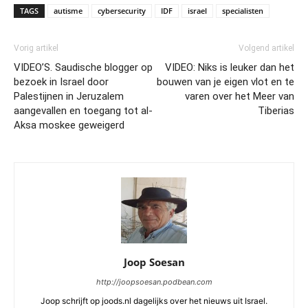
TAGS
autisme
cybersecurity
IDF
israel
specialisten
Vorig artikel
Volgend artikel
VIDEO’S. Saudische blogger op
VIDEO: Niks is leuker dan het
bezoek in Israel door
bouwen van je eigen vlot en te
Palestijnen in Jeruzalem
varen over het Meer van
aangevallen en toegang tot al-
Tiberias
Aksa moskee geweigerd
Joop Soesan
http://joopsoesan.podbean.com
Joop schrijft op joods.nl dagelijks over het nieuws uit Israel.