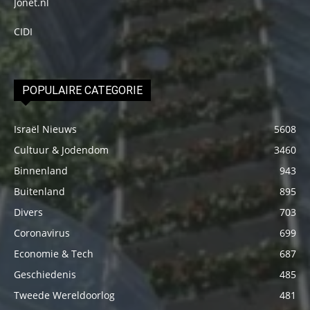
Jonet.nl
CIDI
POPULAIRE CATEGORIE
Israël Nieuws
5608
Cultuur & Jodendom
3460
Binnenland
943
Buitenland
895
Divers
703
Coronavirus
699
Economie & Tech
687
Geschiedenis
485
Tweede Wereldoorlog
481