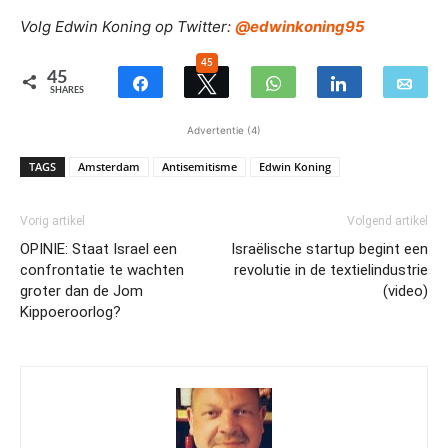
Volg Edwin Koning op Twitter:
@edwinkoning95
45
45
SHARES
Advertentie (4)
TAGS
Amsterdam
Antisemitisme
Edwin Koning
Vorig artikel
Volgend artikel
OPINIE: Staat Israel een
Israëlische startup begint een
confrontatie te wachten
revolutie in de textielindustrie
groter dan de Jom
(video)
Kippoeroorlog?