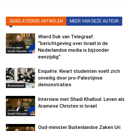
GERELATEERDE ARTIKELEN
MEER VAN DEZE AUTEUR
Wierd Duk van Telegraaf:
“berichtgeving over Israël in de
Nederlandse media is bijzonder
Israël Nieuws
eenzijdig”
Enquête: Kwart studenten voelt zich
onveilig door pro-Palestijnse
demonstraties
Binnenland
Interview met Shadi Khalloul: Leven als
Aramese Christen in Israel
Israël Nieuws
Oud-minister Buitenlandse Zaken Uri