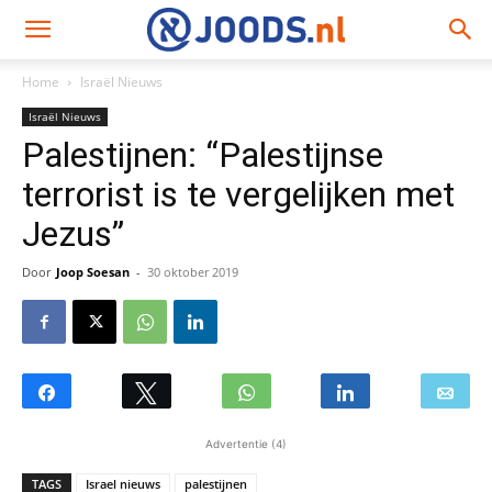
Home
Israël Nieuws
Israël Nieuws
Palestijnen: “Palestijnse
terrorist is te vergelijken met
Jezus”
Door
Joop Soesan
-
30 oktober 2019
Advertentie (4)
TAGS
Israel nieuws
palestijnen