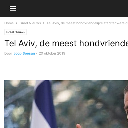
Home
Israël Nieuws
Tel Aviv, de meest hondvriendelijke stad ter wereld
Israël Nieuws
Tel Aviv, de meest hondvriendel
Door
Joop Soesan
-
20 oktober 2019