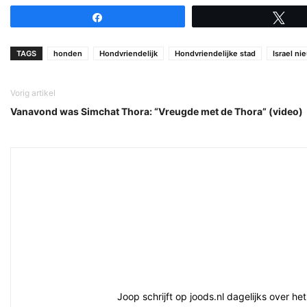
Share
Tw
TAGS
honden
Hondvriendelijk
Hondvriendelijke stad
Israel ni
Vorig artikel
Vanavond was Simchat Thora: “Vreugde met de Thora” (video)
Joop schrijft op joods.nl dagelijks over h