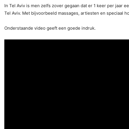
In Tel Aviv is men zelfs zover gegaan dat er 1 keer per jaar e
Tel Aviv. Met bijvoorbeeld massages, artiesten en speciaal h
Onderstaande video geeft een goede indruk.