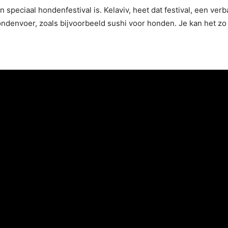
en speciaal hondenfestival is. Kelaviv, heet dat festival, een v
ondenvoer, zoals bijvoorbeeld sushi voor honden. Je kan het zo 