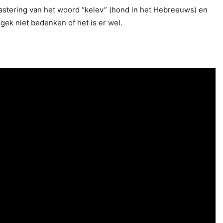
erbastering van het woord “kelev” (hond in het Hebreeuws) en
gek niet bedenken of het is er wel.