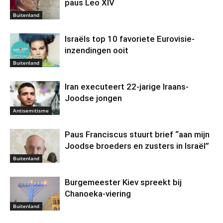
paus Leo XIV
Buitenland
Israëls top 10 favoriete Eurovisie-
inzendingen ooit
Buitenland
Iran executeert 22-jarige Iraans-
Joodse jongen
Antisemitisme
Paus Franciscus stuurt brief “aan mijn
Joodse broeders en zusters in Israël”
Buitenland
Burgemeester Kiev spreekt bij
Chanoeka-viering
Buitenland