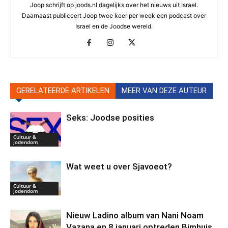
Joop schrijft op joods.nl dagelijks over het nieuws uit Israel.
Daarnaast publiceert Joop twee keer per week een podcast over
Israel en de Joodse wereld.
GERELATEERDE ARTIKELEN
MEER VAN DEZE AUTEUR
Seks: Joodse posities
Cultuur &
Jodendom
Wat weet u over Sjavoeot?
Cultuur &
Jodendom
Nieuw Ladino album van Nani Noam
Vazana en 8 januari optreden Bimhuis