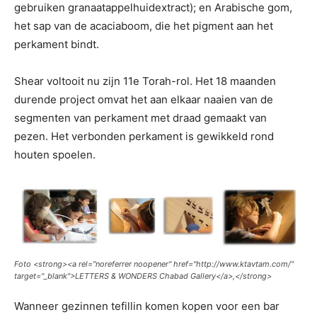
gebruiken granaatappelhuidextract); en Arabische gom,
het sap van de acaciaboom, die het pigment aan het
perkament bindt.
Shear voltooit nu zijn 11e Torah-rol. Het 18 maanden
durende project omvat het aan elkaar naaien van de
segmenten van perkament met draad gemaakt van
pezen. Het verbonden perkament is gewikkeld rond
houten spoelen.
Foto <
strong><
a rel="noreferrer noopener" href="http://www.ktavtam.com/"
target="_blank">LETTERS & WONDERS Chabad Gallery<
/a>,<
/strong>
Wanneer gezinnen tefillin komen kopen voor een bar