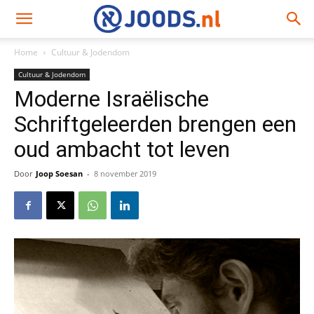
Home
Cultuur & Jodendom
Cultuur & Jodendom
Moderne Israëlische
Schriftgeleerden brengen een
oud ambacht tot leven
Door
Joop Soesan
-
8 november 2019