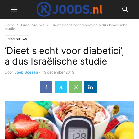
Home
Israël Nieuws
‘Dieet slecht voor diabetici’, aldus Israëlische
studie
Israël Nieuws
‘Dieet slecht voor diabetici’,
aldus Israëlische studie
Door
Joop Soesan
-
19 december 2019