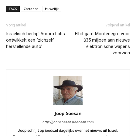
TAGS
Cartoons
Huwelijk
Vorig artikel
Volgend artikel
Israelisch bedrijf Aurora Labs
Elbit gaat Montenegro voor
ontwikkelt een “zichzelf
$35 miljoen aan nieuwe
herstellende auto”
elektronische wapens
voorzien
Joop Soesan
http://joopsoesan.podbean.com
Joop schrijft op joods.nl dagelijks over het nieuws uit Israel.