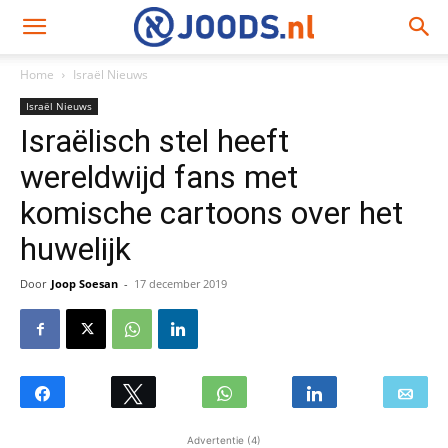
Home
Israël Nieuws
Israël Nieuws
Israëlisch stel heeft
wereldwijd fans met
komische cartoons over het
huwelijk
Door
Joop Soesan
-
17 december 2019
Advertentie (4)