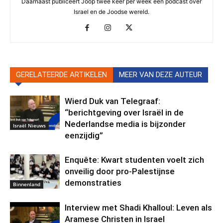
Daarnaast publiceert Joop twee keer per week een podcast over
Israel en de Joodse wereld.
GERELATEERDE ARTIKELEN
MEER VAN DEZE AUTEUR
Wierd Duk van Telegraaf:
“berichtgeving over Israël in de
Nederlandse media is bijzonder
Israël Nieuws
eenzijdig”
Enquête: Kwart studenten voelt zich
onveilig door pro-Palestijnse
demonstraties
Binnenland
Interview met Shadi Khalloul: Leven als
Aramese Christen in Israel